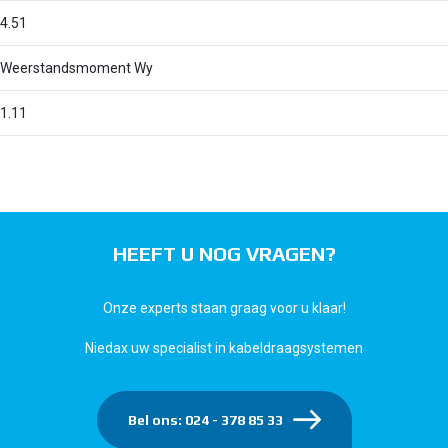
4.51
Weerstandsmoment Wy
1.11
HEEFT U NOG VRAGEN?
Onze experts staan graag voor u klaar!
Niedax uw specialist in kabeldraagsystemen
Bel ons: 024 - 378 85 33