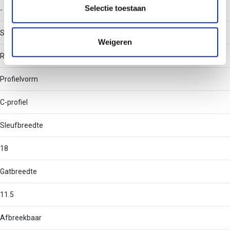
partners kunnen deze gegevens combineren met andere
Selectie toestaan
-
informatie die u aan ze heeft verstrekt of die ze hebben
verzameld op basis van uw gebruik van hun services.
Soort perforatie
Weigeren
Rug geperforeerd
Profielvorm
C-profiel
Sleufbreedte
18
Gatbreedte
11.5
Afbreekbaar