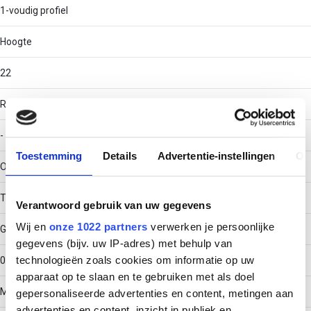
1-voudig profiel
Hoogte
22
RAL-nummer
-
Toestemming
Details
Advertentie-instellingen
Ov
Oppervlaktebescherming
Thermisch verzinkt (Hot-dip)
Verantwoord gebruik van uw gegevens
Wij en
onze 1022 partners
verwerken je persoonlijke
Gewicht
gegevens (bijv. uw IP-adres) met behulp van
technologieën zoals cookies om informatie op uw
0.65593
apparaat op te slaan en te gebruiken met als doel
Materiaaldikte
gepersonaliseerde advertenties en content, metingen aan
advertenties en content, inzicht in publiek en