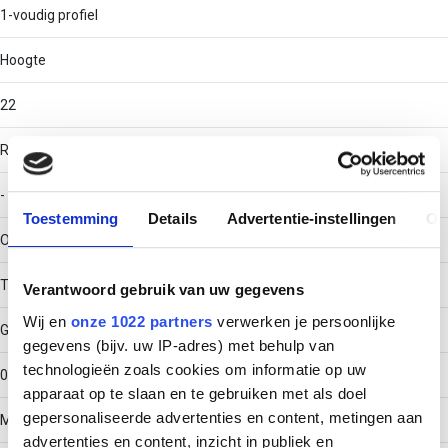
1-voudig profiel
Hoogte
22
RAL-nummer
-
Toestemming
Details
Advertentie-instellingen
Ov
Oppervlaktebescherming
Thermisch verzinkt (Hot-dip)
Verantwoord gebruik van uw gegevens
Wij en
onze 1022 partners
verwerken je persoonlijke
Gewicht
gegevens (bijv. uw IP-adres) met behulp van
technologieën zoals cookies om informatie op uw
0.49192
apparaat op te slaan en te gebruiken met als doel
gepersonaliseerde advertenties en content, metingen aan
Materiaaldikte
advertenties en content, inzicht in publiek en