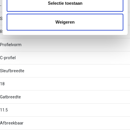
partners kunnen deze gegevens combineren met andere
Selectie toestaan
-
informatie die u aan ze heeft verstrekt of die ze hebben
verzameld op basis van uw gebruik van hun services.
Soort perforatie
Weigeren
Rug geperforeerd
Profielvorm
C-profiel
Sleufbreedte
18
Gatbreedte
11.5
Afbreekbaar