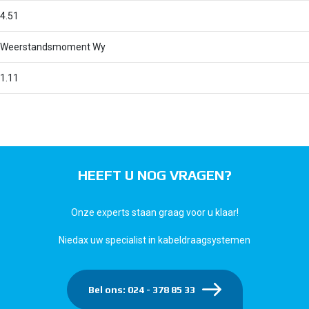
4.51
Weerstandsmoment Wy
1.11
HEEFT U NOG VRAGEN?
Onze experts staan graag voor u klaar!
Niedax uw specialist in kabeldraagsystemen
Bel ons: 024 - 378 85 33