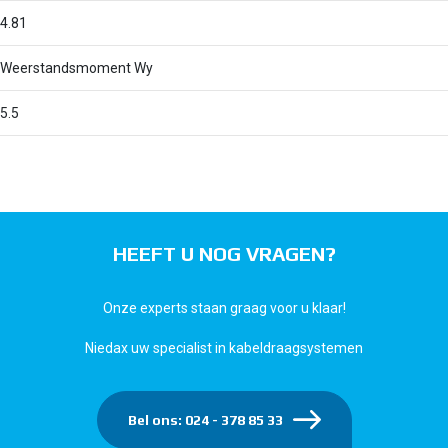
4.81
Weerstandsmoment Wy
5.5
HEEFT U NOG VRAGEN?
Onze experts staan graag voor u klaar!
Niedax uw specialist in kabeldraagsystemen
Bel ons: 024 - 378 85 33