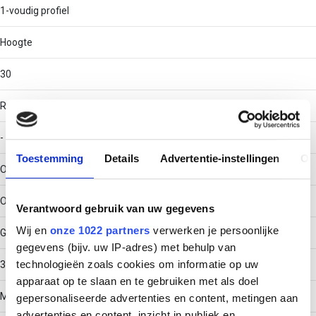
1-voudig profiel
Hoogte
30
RAL-nummer
-
Toestemming
Details
Advertentie-instellingen
Ov
Oppervlaktebescherming
Overig
Verantwoord gebruik van uw gegevens
Wij en
onze 1022 partners
verwerken je persoonlijke
Gewicht
gegevens (bijv. uw IP-adres) met behulp van
technologieën zoals cookies om informatie op uw
3.11915
apparaat op te slaan en te gebruiken met als doel
Materiaaldikte
gepersonaliseerde advertenties en content, metingen aan
advertenties en content, inzicht in publiek en