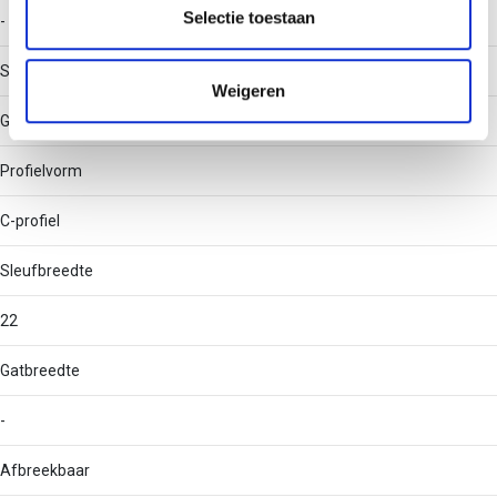
partners kunnen deze gegevens combineren met andere
Selectie toestaan
-
informatie die u aan ze heeft verstrekt of die ze hebben
verzameld op basis van uw gebruik van hun services.
Soort perforatie
Weigeren
Geen
Profielvorm
C-profiel
Sleufbreedte
22
Gatbreedte
-
Afbreekbaar