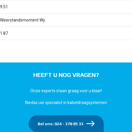
9.51
Weerstandsmoment Wy
1.87
HEEFT U NOG VRAGEN?
Onze experts staan graag voor u klaar!
Niedax uw specialist in kabeldraagsystemen
Bel ons: 024 - 378 85 33