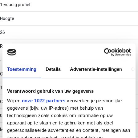
1-voudig profiel
Hoogte
26
RAL-nummer
-
Toestemming
Details
Advertentie-instellingen
Ov
Oppervlaktebescherming
Thermisch verzinkt (Hot-dip)
Verantwoord gebruik van uw gegevens
Wij en
onze 1022 partners
verwerken je persoonlijke
Gewicht
gegevens (bijv. uw IP-adres) met behulp van
technologieën zoals cookies om informatie op uw
0.48059
apparaat op te slaan en te gebruiken met als doel
Materiaaldikte
gepersonaliseerde advertenties en content, metingen aan
advertenties en content, inzicht in publiek en