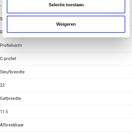
partners kunnen deze gegevens combineren met andere
Selectie toestaan
-
informatie die u aan ze heeft verstrekt of die ze hebben
verzameld op basis van uw gebruik van hun services.
Soort perforatie
Weigeren
Rug geperforeerd
Profielvorm
C-profiel
Sleufbreedte
22
Gatbreedte
11.5
Afbreekbaar