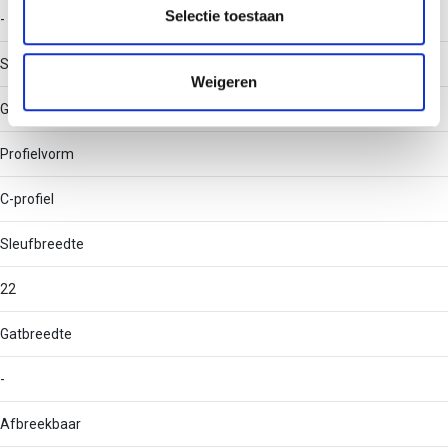
partners kunnen deze gegevens combineren met andere
Selectie toestaan
-
informatie die u aan ze heeft verstrekt of die ze hebben
verzameld op basis van uw gebruik van hun services.
Soort perforatie
Weigeren
Geen
Profielvorm
C-profiel
Sleufbreedte
22
Gatbreedte
-
Afbreekbaar