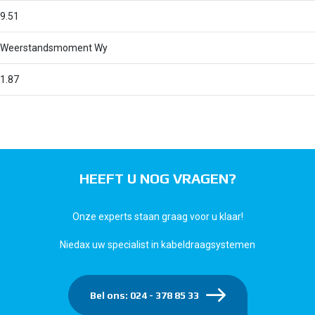
9.51
Weerstandsmoment Wy
1.87
HEEFT U NOG VRAGEN?
Onze experts staan graag voor u klaar!
Niedax uw specialist in kabeldraagsystemen
Bel ons: 024 - 378 85 33