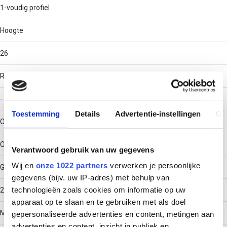
1-voudig profiel
Hoogte
26
RAL-nummer
-
Toestemming
Details
Advertentie-instellingen
Ov
Oppervlaktebescherming
Overig
Verantwoord gebruik van uw gegevens
Wij en
onze 1022 partners
verwerken je persoonlijke
Gewicht
gegevens (bijv. uw IP-adres) met behulp van
technologieën zoals cookies om informatie op uw
2.257
apparaat op te slaan en te gebruiken met als doel
Materiaaldikte
gepersonaliseerde advertenties en content, metingen aan
advertenties en content, inzicht in publiek en