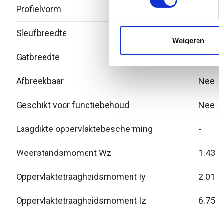
Profielvorm
C-pro
We gebruiken cookies om cont
websiteverkeer te analyseren
Sleufbreedte
18
media, adverteren en analys
Weigeren
verstrekt of die ze hebben v
Gatbreedte
-
Afbreekbaar
Nee
Geschikt voor functiebehoud
Nee
Laagdikte oppervlaktebescherming
-
Weerstandsmoment Wz
1.43
Oppervlaktetraagheidsmoment Iy
2.01
Oppervlaktetraagheidsmoment Iz
6.75