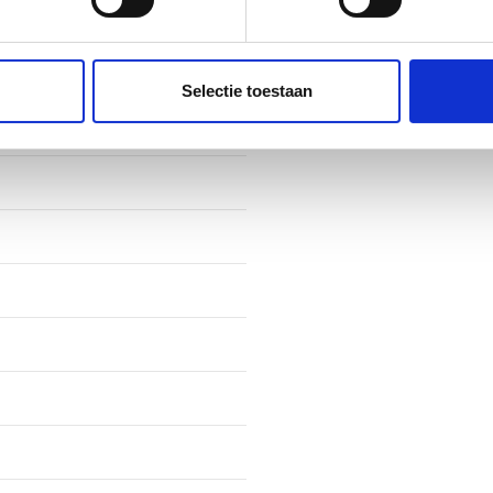
fiel
ent en advertenties te personaliseren, om functies voor social
. Ook delen we informatie over uw gebruik van onze site met on
e. Deze partners kunnen deze gegevens combineren met andere i
Selectie toestaan
erzameld op basis van uw gebruik van hun services.