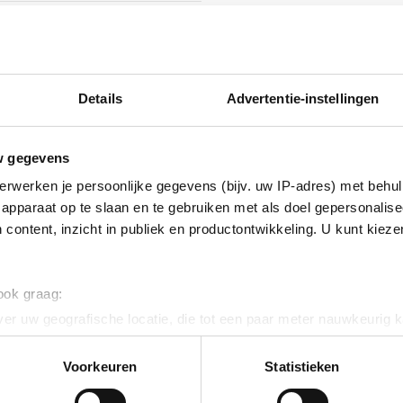
isch verzinkt (Hot-dip)
464
Details
Advertentie-instellingen
w gegevens
erwerken je persoonlijke gegevens (bijv. uw IP-adres) met behul
ig
apparaat op te slaan en te gebruiken met als doel gepersonalise
 content, inzicht in publiek en productontwikkeling. U kunt kiez
 ook graag:
er uw geografische locatie, die tot een paar meter nauwkeurig k
n door het actief te scannen op specifieke eigenschappen (fingerp
onlijke gegevens worden verwerkt en stel uw voorkeuren in he
Voorkeuren
Statistieken
jzigen of intrekken in de Cookieverklaring.