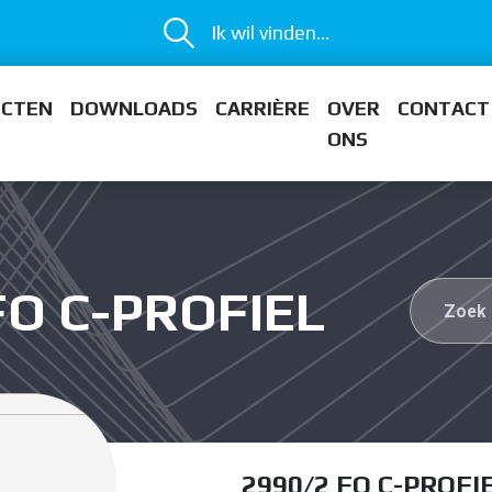
Ik wil vinden...
ECTEN
DOWNLOADS
CARRIÈRE
OVER
CONTACT
ONS
FO C-PROFIEL
2990/2 FO C-PROFI