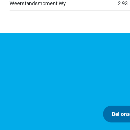
Weerstandsmoment Wy
2.93
Bel ons