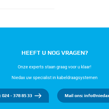
HEEFT U NOG VRAGEN?
Onze experts staan graag voor u klaar!
Niedax uw specialist in kabeldraagsystemen
: 024 - 378 85 33
Mail ons: info@niedax