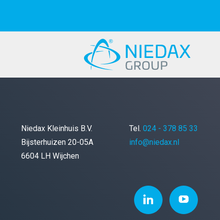
Niedax Kleinhuis B.V.
Tel.
024 - 378 85 33
Bijsterhuizen 20-05A
info@niedax.nl
6604 LH Wijchen