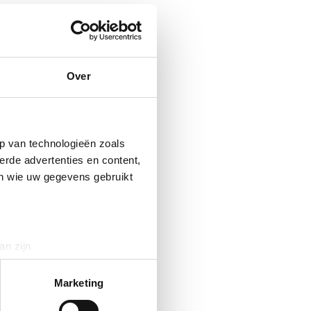
Over
p van technologieën zoals
erde advertenties en content,
en wie uw gegevens gebruikt
an zijn
rinting)
t
detailgedeelte
in. U kunt uw
Marketing