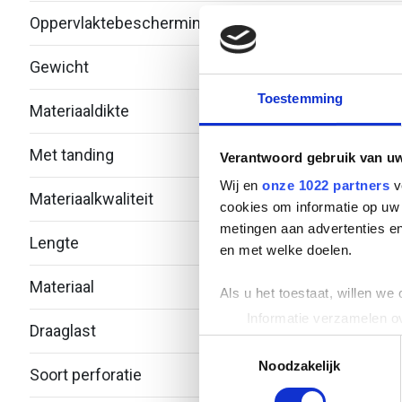
Oppervlaktebescherming
Therm
Gewicht
2.29
Toestemming
Materiaaldikte
2.5
Met tanding
Nee
Verantwoord gebruik van u
Wij en
onze 1022 partners
v
Materiaalkwaliteit
Over
cookies om informatie op uw 
metingen aan advertenties en
Lengte
2000
en met welke doelen.
Materiaal
Staal
Als u het toestaat, willen we
Informatie verzamelen ov
Draaglast
-
Uw apparaat identificere
Toestemmingsselectie
Lees meer over hoe uw perso
Noodzakelijk
Soort perforatie
Geen
toestemming op elk moment wi