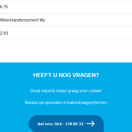
6.75
Weerstandsmoment Wy
2.93
HEEFT U NOG VRAGEN?
Onze experts staan graag voor u klaar!
Niedax uw specialist in kabeldraagsystemen
Bel ons: 024 - 378 85 33