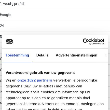
1-voudig profiel
Hoogte
24
RAL-nummer
-
Toestemming
Details
Advertentie-instellingen
Ov
Oppervlaktebescherming
Overig
Verantwoord gebruik van uw gegevens
Wij en
onze 1022 partners
verwerken je persoonlijke
Gewicht
gegevens (bijv. uw IP-adres) met behulp van
technologieën zoals cookies om informatie op uw
2.07
apparaat op te slaan en te gebruiken met als doel
Materiaaldikte
gepersonaliseerde advertenties en content, metingen aan
advertenties en content, inzicht in publiek en