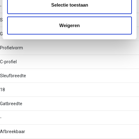
partners kunnen deze gegevens combineren met andere
Selectie toestaan
-
informatie die u aan ze heeft verstrekt of die ze hebben
verzameld op basis van uw gebruik van hun services.
Soort perforatie
Weigeren
Geen
Profielvorm
C-profiel
Sleufbreedte
18
Gatbreedte
-
Afbreekbaar