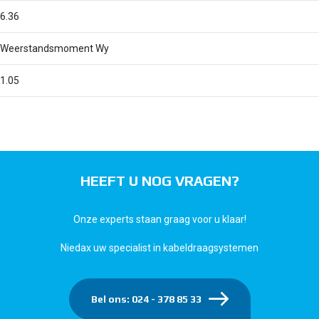
6.36
Weerstandsmoment Wy
1.05
HEEFT U NOG VRAGEN?
Onze experts staan graag voor u klaar!
Niedax uw specialist in kabeldraagsystemen
Bel ons: 024 - 378 85 33