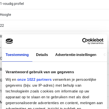
1-voudig profiel
Hoogte
22
RAL-nummer
-
Toestemming
Details
Advertentie-instellingen
Ov
Oppervlaktebescherming
Bandverzinkt (sendzimir verzinkt)
Verantwoord gebruik van uw gegevens
Wij en
onze 1022 partners
verwerken je persoonlijke
Gewicht
gegevens (bijv. uw IP-adres) met behulp van
technologieën zoals cookies om informatie op uw
1.439
apparaat op te slaan en te gebruiken met als doel
Materiaaldikte
gepersonaliseerde advertenties en content, metingen aan
advertenties en content, inzicht in publiek en