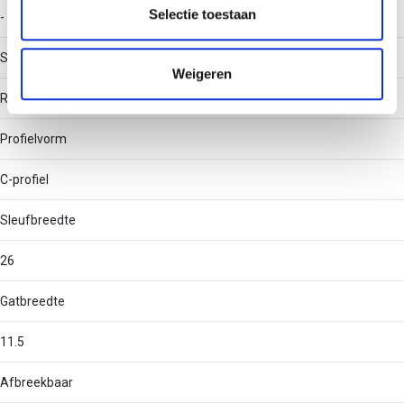
partners kunnen deze gegevens combineren met andere
Selectie toestaan
-
informatie die u aan ze heeft verstrekt of die ze hebben
verzameld op basis van uw gebruik van hun services.
Soort perforatie
Weigeren
Rug geperforeerd
Profielvorm
C-profiel
Sleufbreedte
26
Gatbreedte
11.5
Afbreekbaar