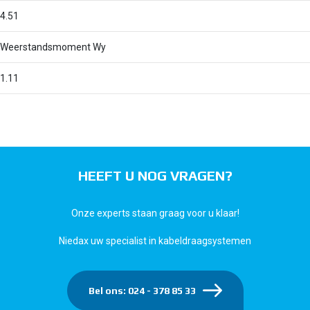
4.51
Weerstandsmoment Wy
1.11
HEEFT U NOG VRAGEN?
Onze experts staan graag voor u klaar!
Niedax uw specialist in kabeldraagsystemen
Bel ons: 024 - 378 85 33