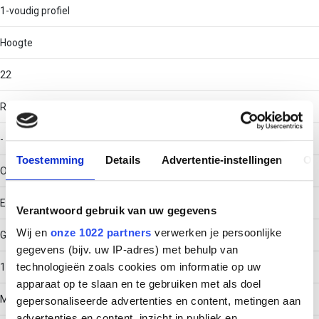
1-voudig profiel
Hoogte
22
RAL-nummer
-
Toestemming
Details
Advertentie-instellingen
Ov
Oppervlaktebescherming
Elektrolytisch verzinkt
Verantwoord gebruik van uw gegevens
Wij en
onze 1022 partners
verwerken je persoonlijke
Gewicht
gegevens (bijv. uw IP-adres) met behulp van
technologieën zoals cookies om informatie op uw
1.59008
apparaat op te slaan en te gebruiken met als doel
Materiaaldikte
gepersonaliseerde advertenties en content, metingen aan
advertenties en content, inzicht in publiek en