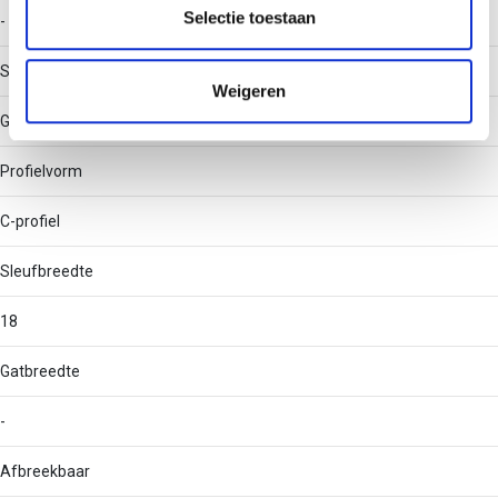
partners kunnen deze gegevens combineren met andere
Selectie toestaan
-
informatie die u aan ze heeft verstrekt of die ze hebben
verzameld op basis van uw gebruik van hun services.
Soort perforatie
Weigeren
Geen
Profielvorm
C-profiel
Sleufbreedte
18
Gatbreedte
-
Afbreekbaar