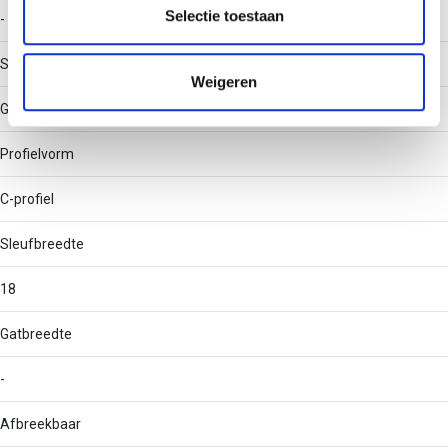
partners kunnen deze gegevens combineren met andere
Selectie toestaan
-
informatie die u aan ze heeft verstrekt of die ze hebben
verzameld op basis van uw gebruik van hun services.
Soort perforatie
Weigeren
Geen
Profielvorm
C-profiel
Sleufbreedte
18
Gatbreedte
-
Afbreekbaar