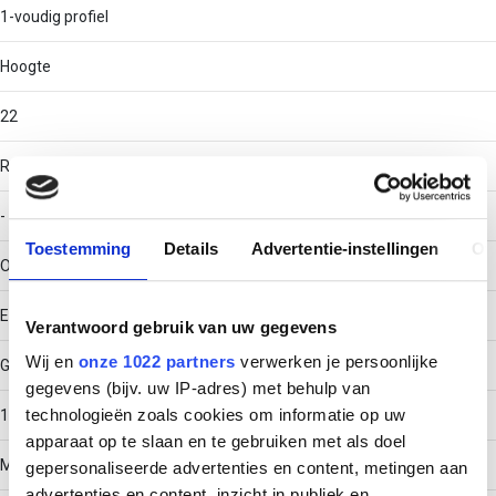
1-voudig profiel
Hoogte
22
RAL-nummer
-
Toestemming
Details
Advertentie-instellingen
Ov
Oppervlaktebescherming
Elektrolytisch verzinkt
Verantwoord gebruik van uw gegevens
Wij en
onze 1022 partners
verwerken je persoonlijke
Gewicht
gegevens (bijv. uw IP-adres) met behulp van
technologieën zoals cookies om informatie op uw
1.5901
apparaat op te slaan en te gebruiken met als doel
Materiaaldikte
gepersonaliseerde advertenties en content, metingen aan
advertenties en content, inzicht in publiek en