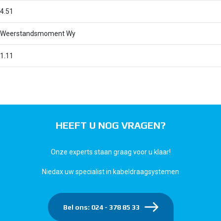
4.51
Weerstandsmoment Wy
1.11
HEEFT U NOG VRAGEN?
Onze experts staan graag voor u klaar!
Niedax uw specialist in kabeldraagsystemen
Bel ons: 024 - 378 85 33