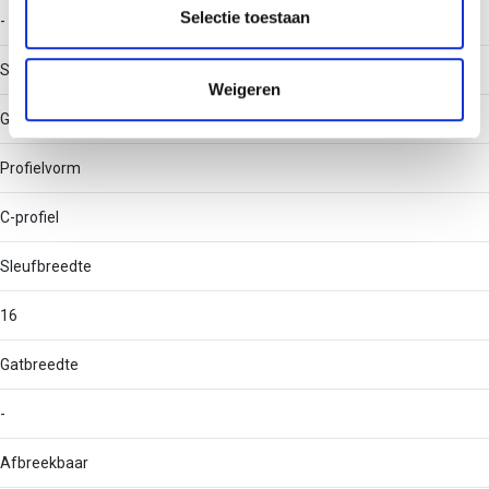
partners kunnen deze gegevens combineren met andere
Selectie toestaan
-
informatie die u aan ze heeft verstrekt of die ze hebben
verzameld op basis van uw gebruik van hun services.
Soort perforatie
Weigeren
Geen
Profielvorm
C-profiel
Sleufbreedte
16
Gatbreedte
-
Afbreekbaar