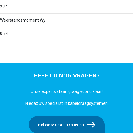
2.31
Weerstandsmoment Wy
0.54
HEEFT U NOG VRAGEN?
Onze experts staan graag voor u klaar!
Niedax uw specialist in kabeldraagsystemen
Bel ons: 024 - 378 85 33