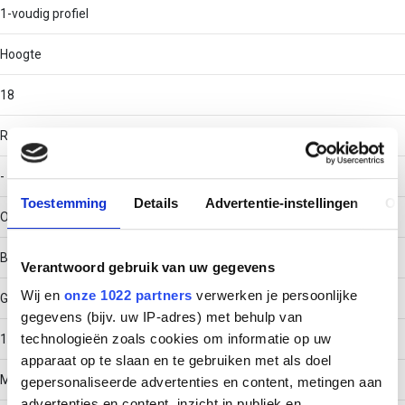
1-voudig profiel
Hoogte
18
RAL-nummer
-
Toestemming
Details
Advertentie-instellingen
Ov
Oppervlaktebescherming
Bandverzinkt (sendzimir verzinkt)
Verantwoord gebruik van uw gegevens
Wij en
onze 1022 partners
verwerken je persoonlijke
Gewicht
gegevens (bijv. uw IP-adres) met behulp van
technologieën zoals cookies om informatie op uw
1.1461
apparaat op te slaan en te gebruiken met als doel
Materiaaldikte
gepersonaliseerde advertenties en content, metingen aan
advertenties en content, inzicht in publiek en