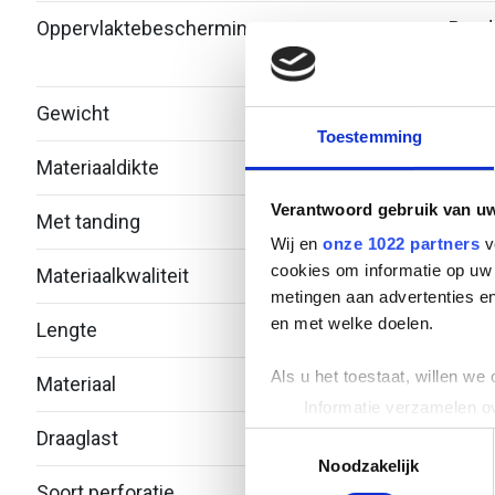
Oppervlaktebescherming
Bandv
verzi
Gewicht
5.93
Toestemming
Materiaaldikte
2
Verantwoord gebruik van u
Met tanding
Nee
Wij en
onze 1022 partners
v
cookies om informatie op uw 
Materiaalkwaliteit
Over
metingen aan advertenties en
en met welke doelen.
Lengte
6000
Als u het toestaat, willen we
Materiaal
Staal
Informatie verzamelen ov
Uw apparaat identificere
Draaglast
-
Toestemmingsselectie
Lees meer over hoe uw perso
Noodzakelijk
Soort perforatie
Geen
toestemming op elk moment wi