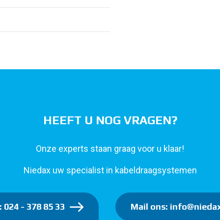
HEEFT U NOG VRAGEN?
Onze experts staan graag voor u klaar!
Niedax uw specialist in kabeldraagsystemen
: 024 - 378 85 33
Mail ons: info@niedax