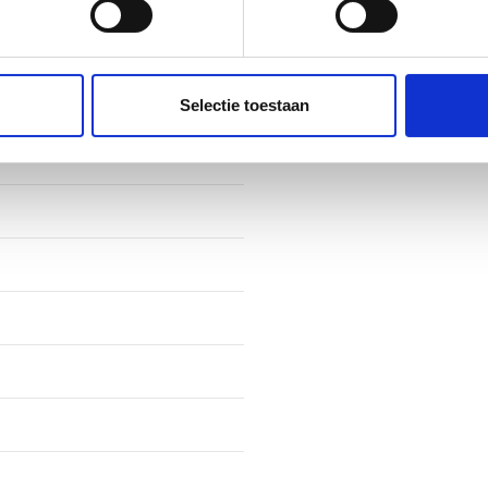
ent en advertenties te personaliseren, om functies voor social
fiel
. Ook delen we informatie over uw gebruik van onze site met on
e. Deze partners kunnen deze gegevens combineren met andere i
Selectie toestaan
erzameld op basis van uw gebruik van hun services.