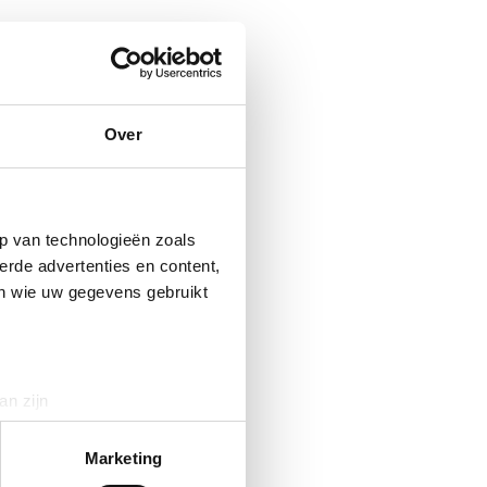
Over
p van technologieën zoals
erde advertenties en content,
en wie uw gegevens gebruikt
an zijn
rinting)
t
detailgedeelte
in. U kunt uw
Marketing