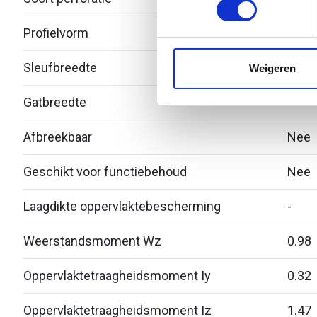
We gebruiken cookies om cont
Profielvorm
C-pro
websiteverkeer te analyseren
media, adverteren en analys
Sleufbreedte
16
Weigeren
verstrekt of die ze hebben v
Gatbreedte
-
Afbreekbaar
Nee
Geschikt voor functiebehoud
Nee
Laagdikte oppervlaktebescherming
-
Weerstandsmoment Wz
0.98
Oppervlaktetraagheidsmoment Iy
0.32
Oppervlaktetraagheidsmoment Iz
1.47