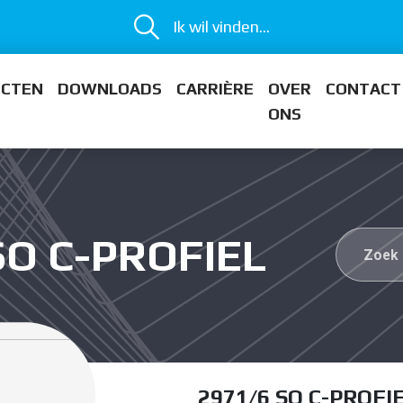
Ik wil vinden...
ECTEN
DOWNLOADS
CARRIÈRE
OVER
CONTACT
ONS
SO C-PROFIEL
2971/6 SO C-PROFI