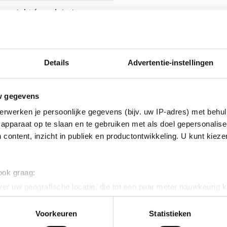
erzinkt (sendzimir
nkt)
46
Details
Advertentie-instellingen
w gegevens
erwerken je persoonlijke gegevens (bijv. uw IP-adres) met behul
apparaat op te slaan en te gebruiken met als doel gepersonalise
ig
 content, inzicht in publiek en productontwikkeling. U kunt kiez
 ook graag:
er uw geografische locatie, die tot een paar meter nauwkeurig k
n door het actief te scannen op specifieke eigenschappen (fingerp
onlijke gegevens worden verwerkt en stel uw voorkeuren in he
Voorkeuren
Statistieken
jzigen of intrekken in de Cookieverklaring.