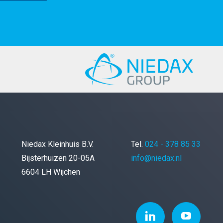
Niedax Kleinhuis B.V.
Tel.
024 - 378 85 33
Bijsterhuizen 20-05A
info@niedax.nl
6604 LH Wijchen