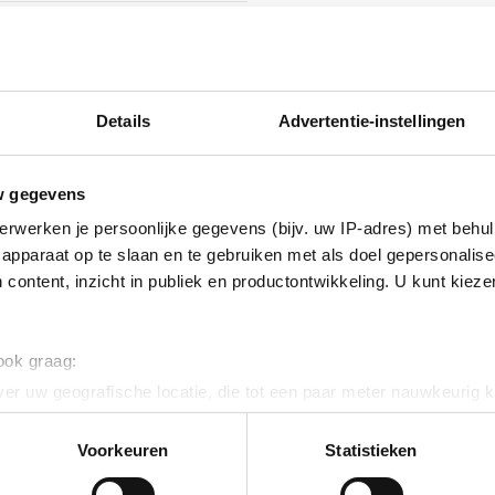
rolytisch verzinkt
72
Details
Advertentie-instellingen
w gegevens
erwerken je persoonlijke gegevens (bijv. uw IP-adres) met behul
ig
apparaat op te slaan en te gebruiken met als doel gepersonalise
 content, inzicht in publiek en productontwikkeling. U kunt kiez
 ook graag:
er uw geografische locatie, die tot een paar meter nauwkeurig k
n door het actief te scannen op specifieke eigenschappen (fingerp
onlijke gegevens worden verwerkt en stel uw voorkeuren in he
Voorkeuren
Statistieken
jzigen of intrekken in de Cookieverklaring.