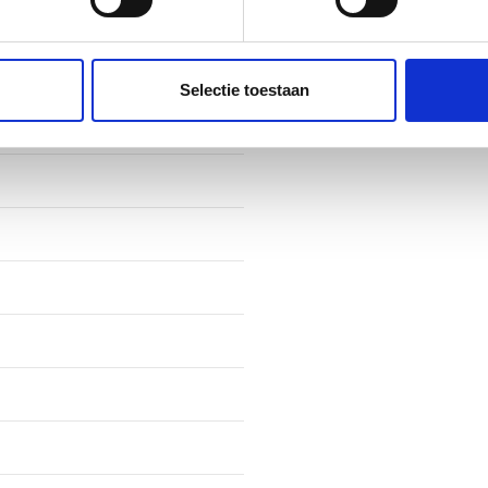
fiel
ent en advertenties te personaliseren, om functies voor social
. Ook delen we informatie over uw gebruik van onze site met on
e. Deze partners kunnen deze gegevens combineren met andere i
Selectie toestaan
erzameld op basis van uw gebruik van hun services.