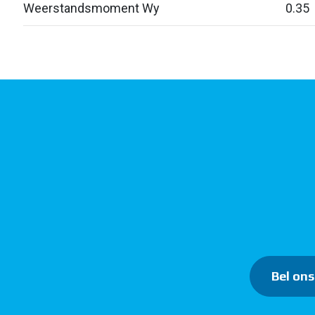
Weerstandsmoment Wy
0.35
Bel ons