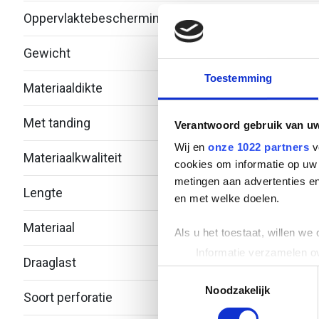
Oppervlaktebescherming
Elekt
Gewicht
3.81
Toestemming
Materiaaldikte
2
Met tanding
Nee
Verantwoord gebruik van u
Wij en
onze 1022 partners
v
Materiaalkwaliteit
Over
cookies om informatie op uw 
metingen aan advertenties en
Lengte
4000
en met welke doelen.
Materiaal
Staal
Als u het toestaat, willen we
Informatie verzamelen ov
Draaglast
-
Uw apparaat identificere
Toestemmingsselectie
Lees meer over hoe uw perso
Noodzakelijk
Soort perforatie
Geen
toestemming op elk moment wi