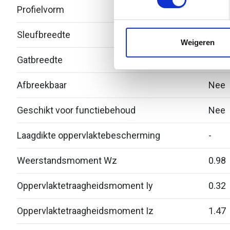
Profielvorm
C-pro
We gebruiken cookies om cont
websiteverkeer te analyseren
Sleufbreedte
16
media, adverteren en analys
Weigeren
verstrekt of die ze hebben v
Gatbreedte
-
Afbreekbaar
Nee
Geschikt voor functiebehoud
Nee
Laagdikte oppervlaktebescherming
-
Weerstandsmoment Wz
0.98
Oppervlaktetraagheidsmoment Iy
0.32
Oppervlaktetraagheidsmoment Iz
1.47