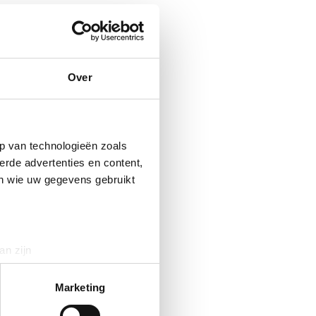
Over
p van technologieën zoals
erde advertenties en content,
en wie uw gegevens gebruikt
an zijn
rinting)
t
detailgedeelte
in. U kunt uw
Marketing