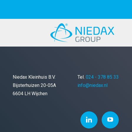
Niedax Kleinhuis B.V.
Tel.
024 - 378 85 33
Bijsterhuizen 20-05A
info@niedax.nl
6604 LH Wijchen