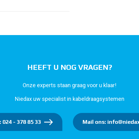
HEEFT U NOG VRAGEN?
Onze experts staan graag voor u klaar!
Niedax uw specialist in kabeldraagsystemen
: 024 - 378 85 33
Mail ons: info@niedax