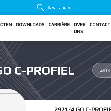
Ik wil vinden...
ECTEN
DOWNLOADS
CARRIÈRE
OVER
CONTACT
ONS
GO C-PROFIEL
2971/4 GO C-PROFI