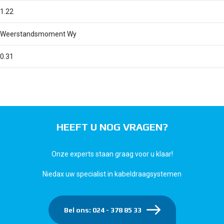
1.22
Weerstandsmoment Wy
0.31
HEEFT U NOG VRAGEN?
Onze experts staan graag voor u klaar!
Niedax uw specialist in kabeldraagsystemen
Bel ons: 024 - 378 85 33