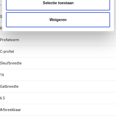
partners kunnen deze gegevens combineren met andere
Selectie toestaan
-
informatie die u aan ze heeft verstrekt of die ze hebben
verzameld op basis van uw gebruik van hun services.
Soort perforatie
Weigeren
Rug geperforeerd
Profielvorm
C-profiel
Sleufbreedte
16
Gatbreedte
6.5
Afbreekbaar