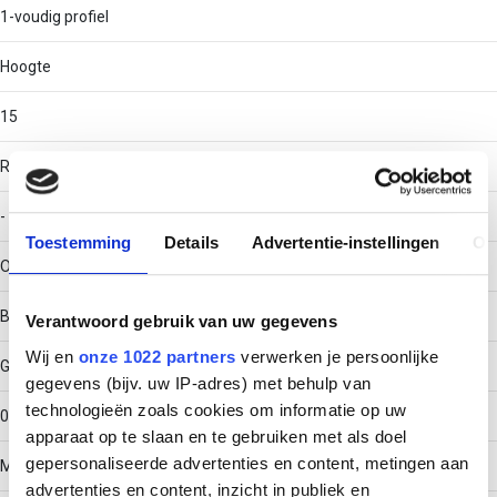
1-voudig profiel
Hoogte
15
RAL-nummer
-
Toestemming
Details
Advertentie-instellingen
Ov
Oppervlaktebescherming
Bandverzinkt (sendzimir verzinkt)
Verantwoord gebruik van uw gegevens
Wij en
onze 1022 partners
verwerken je persoonlijke
Gewicht
gegevens (bijv. uw IP-adres) met behulp van
technologieën zoals cookies om informatie op uw
0.1502
apparaat op te slaan en te gebruiken met als doel
gepersonaliseerde advertenties en content, metingen aan
Materiaaldikte
advertenties en content, inzicht in publiek en