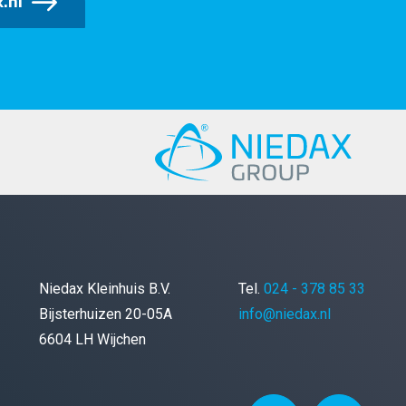
.nl
Niedax Kleinhuis B.V.
Tel.
024 - 378 85 33
Bijsterhuizen 20-05A
info@niedax.nl
6604 LH Wijchen