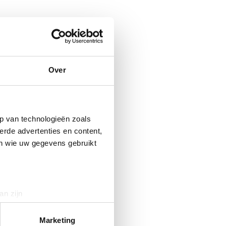
Over
p van technologieën zoals
erde advertenties en content,
en wie uw gegevens gebruikt
an zijn
rinting)
t
detailgedeelte
in. U kunt uw
Marketing