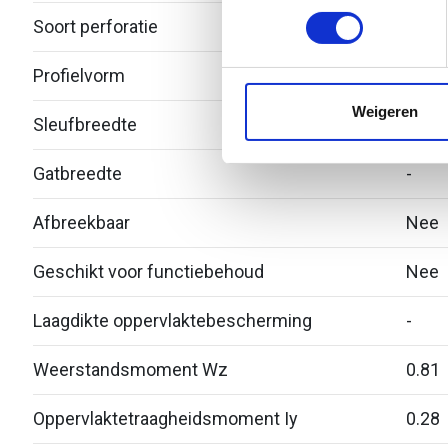
toestemming op elk moment wi
Soort perforatie
Geen
We gebruiken cookies om cont
Profielvorm
C-pro
websiteverkeer te analyseren
media, adverteren en analys
Weigeren
Sleufbreedte
16
verstrekt of die ze hebben v
Gatbreedte
-
Afbreekbaar
Nee
Geschikt voor functiebehoud
Nee
Laagdikte oppervlaktebescherming
-
Weerstandsmoment Wz
0.81
Oppervlaktetraagheidsmoment Iy
0.28