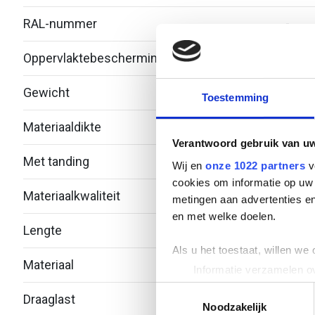
RAL-nummer
-
Oppervlaktebescherming
Over
Gewicht
0.75
Toestemming
Materiaaldikte
1.5
Verantwoord gebruik van u
Met tanding
Nee
Wij en
onze 1022 partners
v
cookies om informatie op uw 
Materiaalkwaliteit
Over
metingen aan advertenties en
en met welke doelen.
Lengte
2000
Als u het toestaat, willen we
Materiaal
Roest
Informatie verzamelen ov
Uw apparaat identificere
Toestemmingsselectie
Draaglast
-
Lees meer over hoe uw perso
Noodzakelijk