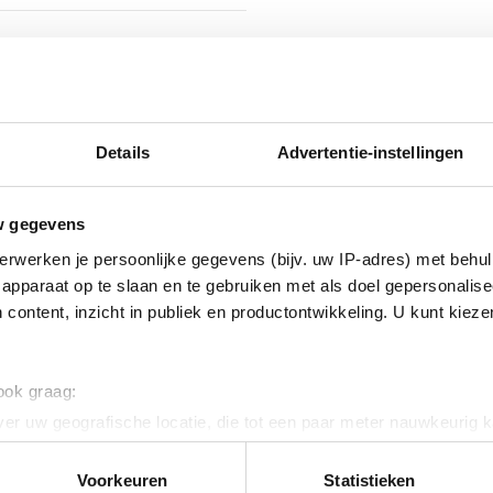
ig
955
Details
Advertentie-instellingen
w gegevens
erwerken je persoonlijke gegevens (bijv. uw IP-adres) met behul
apparaat op te slaan en te gebruiken met als doel gepersonalise
ig
 content, inzicht in publiek en productontwikkeling. U kunt kiez
 ook graag:
vaststaal (RVS)
er uw geografische locatie, die tot een paar meter nauwkeurig k
n door het actief te scannen op specifieke eigenschappen (fingerp
onlijke gegevens worden verwerkt en stel uw voorkeuren in he
Voorkeuren
Statistieken