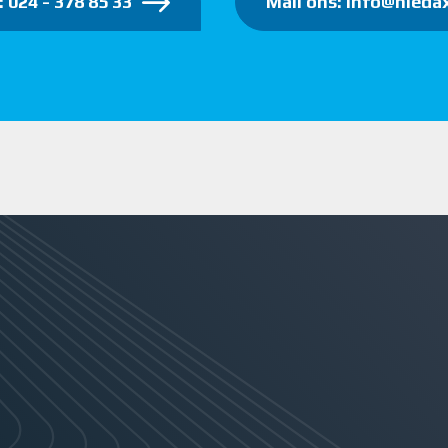
: 024 - 378 85 33
Mail ons: info@niedax