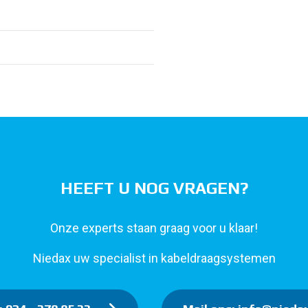
HEEFT U NOG VRAGEN?
Onze experts staan graag voor u klaar!
Niedax uw specialist in kabeldraagsystemen