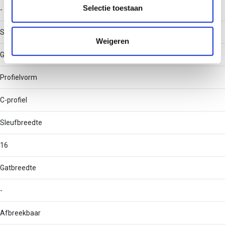
partners kunnen deze gegevens combineren met andere
Selectie toestaan
-
informatie die u aan ze heeft verstrekt of die ze hebben
verzameld op basis van uw gebruik van hun services.
Soort perforatie
Weigeren
Geen
Profielvorm
C-profiel
Sleufbreedte
16
Gatbreedte
-
Afbreekbaar