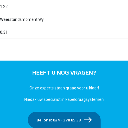
1.22
Weerstandsmoment Wy
0.31
HEEFT U NOG VRAGEN?
Onze experts staan graag voor u klaar!
Niedax uw specialist in kabeldraagsystemen
Bel ons: 024 - 378 85 33