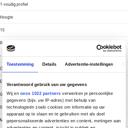
1-voudig profiel
Hoogte
15
RAL-nummer
-
Toestemming
Details
Advertentie-instellingen
Ov
Oppervlaktebescherming
Elektrolytisch verzinkt
Verantwoord gebruik van uw gegevens
Wij en
onze 1022 partners
verwerken je persoonlijke
Gewicht
gegevens (bijv. uw IP-adres) met behulp van
technologieën zoals cookies om informatie op uw
0.75475
apparaat op te slaan en te gebruiken met als doel
Materiaaldikte
gepersonaliseerde advertenties en content, metingen aan
advertenties en content, inzicht in publiek en