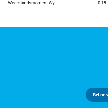
Weerstandsmoment Wy
0.18
Bel ons