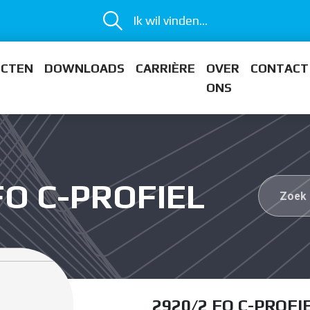
Ik wil vinden...
ECTEN
DOWNLOADS
CARRIÈRE
OVER
CONTACT
ONS
FO C-PROFIEL
2920/2 FO C-PROFI