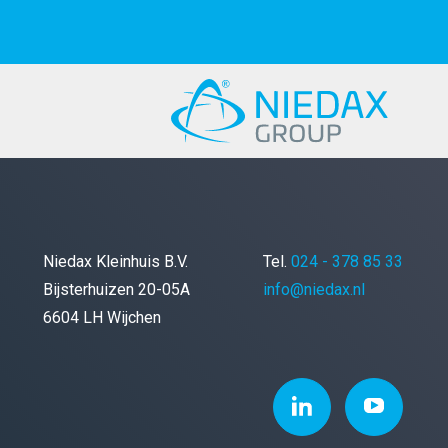
Niedax Kleinhuis B.V.
Tel.
024 - 378 85 33
Bijsterhuizen 20-05A
info@niedax.nl
6604 LH Wijchen