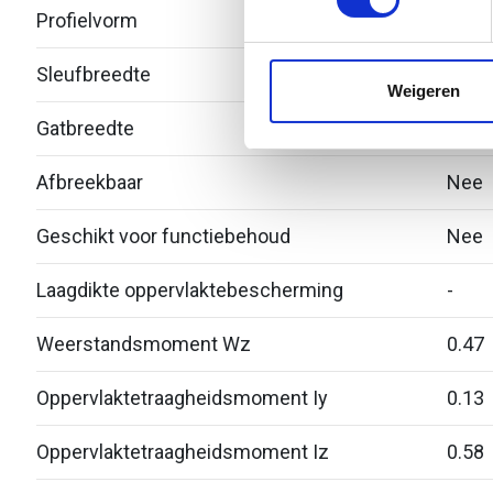
Profielvorm
C-pro
We gebruiken cookies om cont
websiteverkeer te analyseren
Sleufbreedte
11.2
media, adverteren en analys
Weigeren
verstrekt of die ze hebben v
Gatbreedte
-
Afbreekbaar
Nee
Geschikt voor functiebehoud
Nee
Laagdikte oppervlaktebescherming
-
Weerstandsmoment Wz
0.47
Oppervlaktetraagheidsmoment Iy
0.13
Oppervlaktetraagheidsmoment Iz
0.58