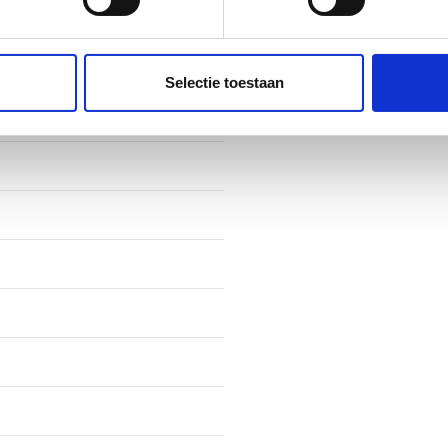
fiel
ent en advertenties te personaliseren, om functies voor social
. Ook delen we informatie over uw gebruik van onze site met on
e. Deze partners kunnen deze gegevens combineren met andere i
Selectie toestaan
erzameld op basis van uw gebruik van hun services.