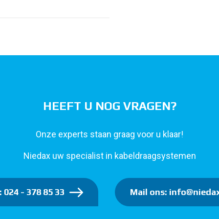
HEEFT U NOG VRAGEN?
Onze experts staan graag voor u klaar!
Niedax uw specialist in kabeldraagsystemen
: 024 - 378 85 33
Mail ons: info@niedax