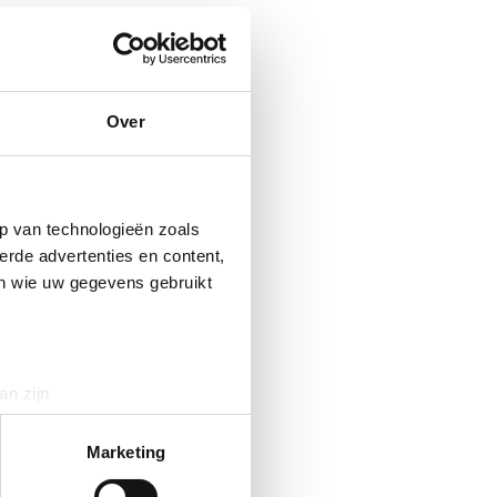
Over
p van technologieën zoals
erde advertenties en content,
en wie uw gegevens gebruikt
an zijn
rinting)
t
detailgedeelte
in. U kunt uw
Marketing