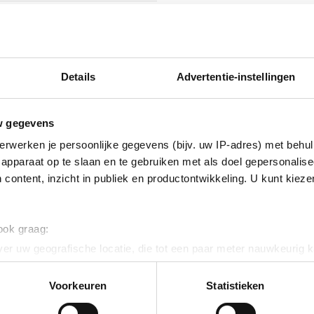
isch verzinkt (Hot-dip)
084
Details
Advertentie-instellingen
w gegevens
erwerken je persoonlijke gegevens (bijv. uw IP-adres) met behul
ig
apparaat op te slaan en te gebruiken met als doel gepersonalise
 content, inzicht in publiek en productontwikkeling. U kunt kiez
 ook graag:
er uw geografische locatie, die tot een paar meter nauwkeurig k
n door het actief te scannen op specifieke eigenschappen (fingerp
onlijke gegevens worden verwerkt en stel uw voorkeuren in he
Voorkeuren
Statistieken
jzigen of intrekken in de Cookieverklaring.