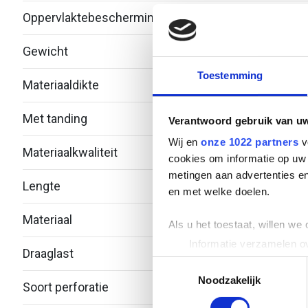
Oppervlaktebescherming
Therm
Gewicht
0.66
Toestemming
Materiaaldikte
1.5
Met tanding
Nee
Verantwoord gebruik van u
Wij en
onze 1022 partners
v
Materiaalkwaliteit
Over
cookies om informatie op uw 
metingen aan advertenties en
Lengte
2000
en met welke doelen.
Materiaal
Staal
Als u het toestaat, willen we
Informatie verzamelen ov
Draaglast
-
Uw apparaat identificere
Toestemmingsselectie
Lees meer over hoe uw perso
Noodzakelijk
Soort perforatie
Geen
toestemming op elk moment wi