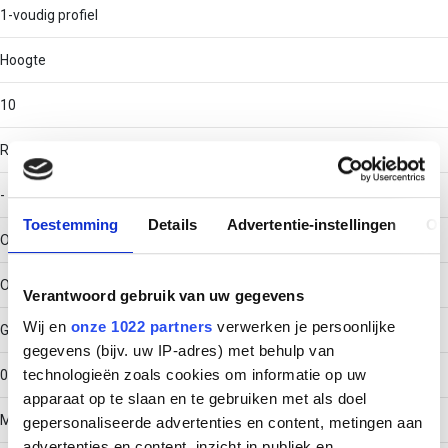
1-voudig profiel
Hoogte
10
RAL-nummer
-
Toestemming
Details
Advertentie-instellingen
Ov
Oppervlaktebescherming
Overig
Verantwoord gebruik van uw gegevens
Wij en
onze 1022 partners
verwerken je persoonlijke
Gewicht
gegevens (bijv. uw IP-adres) met behulp van
technologieën zoals cookies om informatie op uw
0.383
apparaat op te slaan en te gebruiken met als doel
Materiaaldikte
gepersonaliseerde advertenties en content, metingen aan
advertenties en content, inzicht in publiek en