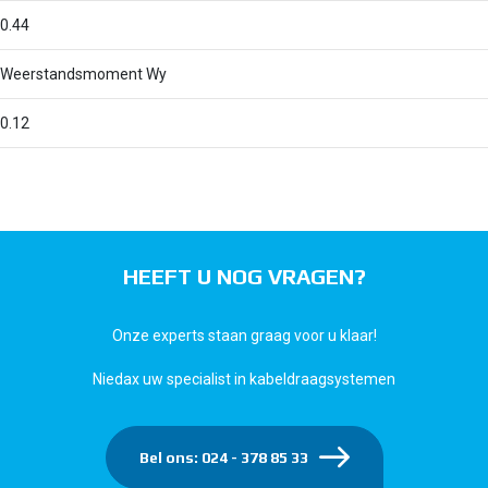
0.44
Weerstandsmoment Wy
0.12
HEEFT U NOG VRAGEN?
Onze experts staan graag voor u klaar!
Niedax uw specialist in kabeldraagsystemen
Bel ons: 024 - 378 85 33