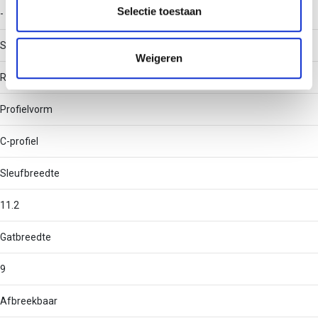
partners kunnen deze gegevens combineren met andere
Selectie toestaan
-
informatie die u aan ze heeft verstrekt of die ze hebben
verzameld op basis van uw gebruik van hun services.
Soort perforatie
Weigeren
Rug geperforeerd
Profielvorm
C-profiel
Sleufbreedte
11.2
Gatbreedte
9
Afbreekbaar