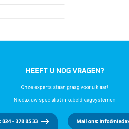
HEEFT U NOG VRAGEN?
Onze experts staan graag voor u klaar!
Niedax uw specialist in kabeldraagsystemen
: 024 - 378 85 33
Mail ons: info@niedax