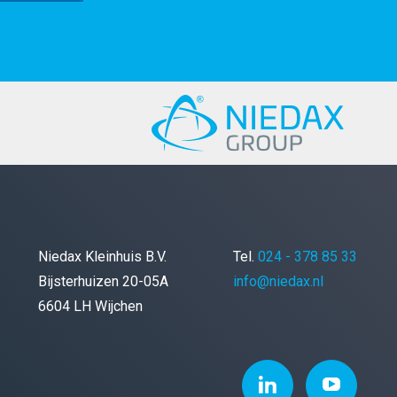
Niedax Kleinhuis B.V.
Tel.
024 - 378 85 33
Bijsterhuizen 20-05A
info@niedax.nl
6604 LH Wijchen