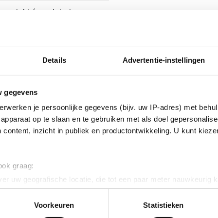
erzinkt (sendzimir
nkt)
55
Details
Advertentie-instellingen
w gegevens
erwerken je persoonlijke gegevens (bijv. uw IP-adres) met behul
apparaat op te slaan en te gebruiken met als doel gepersonalise
ig
 content, inzicht in publiek en productontwikkeling. U kunt kiez
 ook graag:
er uw geografische locatie, die tot een paar meter nauwkeurig k
n door het actief te scannen op specifieke eigenschappen (fingerp
onlijke gegevens worden verwerkt en stel uw voorkeuren in he
Voorkeuren
Statistieken
jzigen of intrekken in de Cookieverklaring.