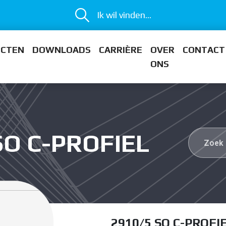
Ik wil vinden...
ECTEN
DOWNLOADS
CARRIÈRE
OVER
CONTACT
ONS
SO C-PROFIEL
2910/5 SO C-PROFI