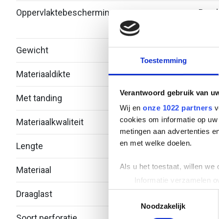
Oppervlaktebescherming
Bandv
verzi
Gewicht
0.23
Toestemming
Materiaaldikte
0.75
Verantwoord gebruik van u
Met tanding
Nee
Wij en
onze 1022 partners
v
cookies om informatie op uw 
Materiaalkwaliteit
Over
metingen aan advertenties en
en met welke doelen.
Lengte
5000
Als u het toestaat, willen we
Materiaal
Staal
Informatie verzamelen ov
Uw apparaat identificere
Draaglast
-
Toestemmingsselectie
Lees meer over hoe uw perso
Noodzakelijk
Soort perforatie
Geen
toestemming op elk moment wi