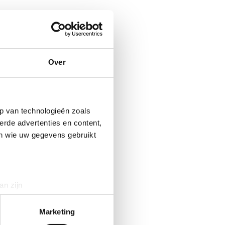
Over
p van technologieën zoals
erde advertenties en content,
en wie uw gegevens gebruikt
an zijn
rinting)
t
detailgedeelte
in. U kunt uw
Marketing