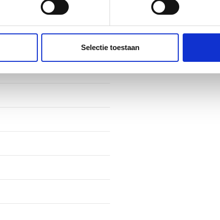
ent en advertenties te personaliseren, om functies voor social
fiel
. Ook delen we informatie over uw gebruik van onze site met on
e. Deze partners kunnen deze gegevens combineren met andere i
Selectie toestaan
erzameld op basis van uw gebruik van hun services.