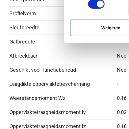
We gebruiken cookies om cont
Profielvorm
C-pro
websiteverkeer te analyseren
media, adverteren en analys
Sleufbreedte
11
Weigeren
verstrekt of die ze hebben v
Gatbreedte
-
Afbreekbaar
Nee
Geschikt voor functiebehoud
Nee
Laagdikte oppervlaktebescherming
-
Weerstandsmoment Wz
0.16
Oppervlaktetraagheidsmoment Iy
0.02
Oppervlaktetraagheidsmoment Iz
0.16