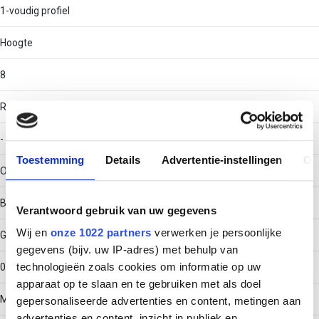
1-voudig profiel
Hoogte
8
RAL-nummer
-
Toestemming
Details
Advertentie-instellingen
Ov
Oppervlaktebescherming
Bandverzinkt (sendzimir verzinkt)
Verantwoord gebruik van uw gegevens
Wij en
onze 1022 partners
verwerken je persoonlijke
Gewicht
gegevens (bijv. uw IP-adres) met behulp van
technologieën zoals cookies om informatie op uw
0.2355
apparaat op te slaan en te gebruiken met als doel
Materiaaldikte
gepersonaliseerde advertenties en content, metingen aan
advertenties en content, inzicht in publiek en