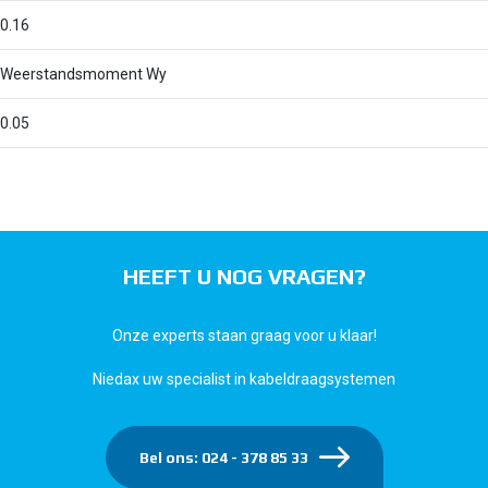
0.16
Weerstandsmoment Wy
0.05
HEEFT U NOG VRAGEN?
Onze experts staan graag voor u klaar!
Niedax uw specialist in kabeldraagsystemen
Bel ons: 024 - 378 85 33