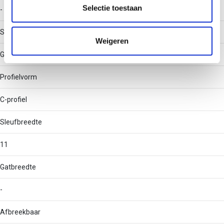
partners kunnen deze gegevens combineren met andere
Selectie toestaan
-
informatie die u aan ze heeft verstrekt of die ze hebben
verzameld op basis van uw gebruik van hun services.
Soort perforatie
Weigeren
Geen
Profielvorm
C-profiel
Sleufbreedte
11
Gatbreedte
-
Afbreekbaar