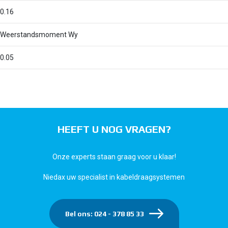
0.16
Weerstandsmoment Wy
0.05
HEEFT U NOG VRAGEN?
Onze experts staan graag voor u klaar!
Niedax uw specialist in kabeldraagsystemen
Bel ons: 024 - 378 85 33