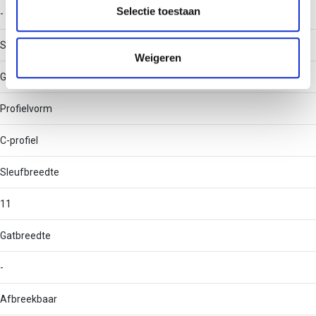
partners kunnen deze gegevens combineren met andere
Selectie toestaan
-
informatie die u aan ze heeft verstrekt of die ze hebben
verzameld op basis van uw gebruik van hun services.
Soort perforatie
Weigeren
Geen
Profielvorm
C-profiel
Sleufbreedte
11
Gatbreedte
-
Afbreekbaar