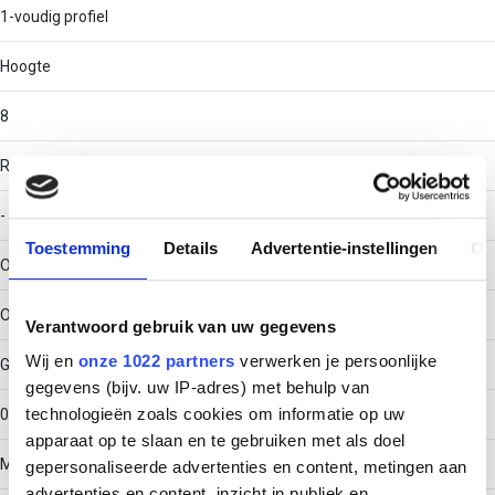
1-voudig profiel
Hoogte
8
RAL-nummer
-
Toestemming
Details
Advertentie-instellingen
Ov
Oppervlaktebescherming
Overig
Verantwoord gebruik van uw gegevens
Wij en
onze 1022 partners
verwerken je persoonlijke
Gewicht
gegevens (bijv. uw IP-adres) met behulp van
technologieën zoals cookies om informatie op uw
0.23324
apparaat op te slaan en te gebruiken met als doel
Materiaaldikte
gepersonaliseerde advertenties en content, metingen aan
advertenties en content, inzicht in publiek en