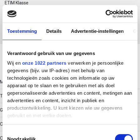
ETIM Klasse
EC000483 - Verbindingselement voor steun-/profielrail
Toestemming
Details
Advertentie-instellingen
Ov
Download productsheet
Verantwoord gebruik van uw gegevens
Wij en
onze 1022 partners
verwerken je persoonlijke
Technische gegevens
gegevens (bijv. uw IP-adres) met behulp van
technologieën zoals cookies om informatie op uw
Model
apparaat op te slaan en te gebruiken met als doel
gepersonaliseerde advertenties en content, metingen aan
T-koppeling
advertenties en content, inzicht in publiek en
productontwikkeling. U kunt kiezen wie uw gegevens
Geschikt voor
gebruikt en met welke doelen.
C-profiel
Als u het toestaat, willen we ook graag:
Toestemmingsselectie
Oppervlaktebescherming
Noodzakelijk
Informatie verzamelen over uw geografische locatie,