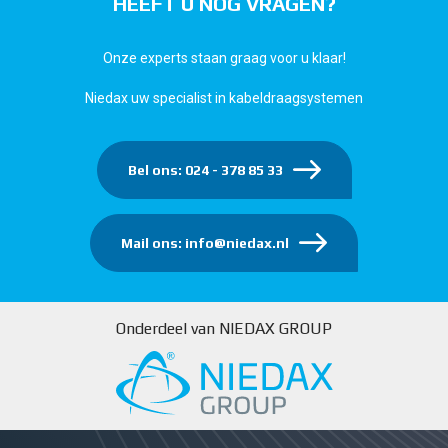
HEEFT U NOG VRAGEN?
Onze experts staan graag voor u klaar!
Niedax uw specialist in kabeldraagsystemen
Bel ons: 024 - 378 85 33
Mail ons: info@niedax.nl
Onderdeel van NIEDAX GROUP