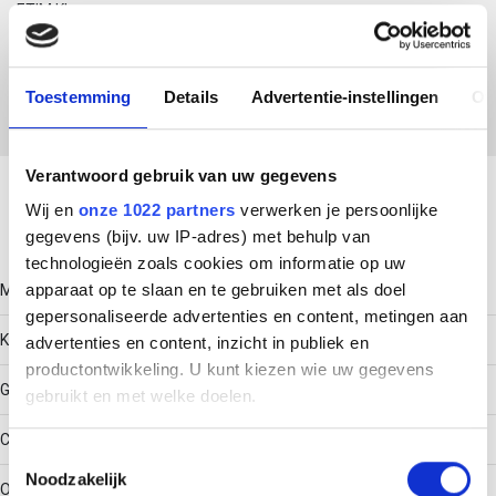
ETIM Klasse
EC000483 - Verbindingselement voor steun-/profielrail
Toestemming
Details
Advertentie-instellingen
Ov
Download productsheet
Verantwoord gebruik van uw gegevens
Wij en
onze 1022 partners
verwerken je persoonlijke
Technische gegevens
gegevens (bijv. uw IP-adres) met behulp van
technologieën zoals cookies om informatie op uw
apparaat op te slaan en te gebruiken met als doel
Model
gepersonaliseerde advertenties en content, metingen aan
Kruiskoppeling
advertenties en content, inzicht in publiek en
productontwikkeling. U kunt kiezen wie uw gegevens
Geschikt voor
gebruikt en met welke doelen.
C-profiel
Als u het toestaat, willen we ook graag:
Toestemmingsselectie
Noodzakelijk
Informatie verzamelen over uw geografische locatie,
Oppervlaktebescherming