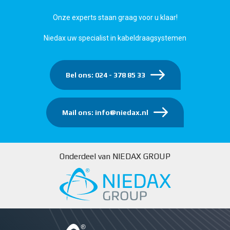
Onze experts staan graag voor u klaar!
Niedax uw specialist in kabeldraagsystemen
Bel ons: 024 - 378 85 33
Mail ons: info@niedax.nl
Onderdeel van NIEDAX GROUP