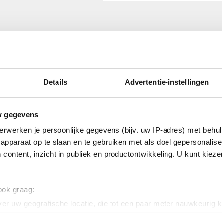
Details
Advertentie-instellingen
rolytisch verzinkt
w gegevens
erwerken je persoonlijke gegevens (bijv. uw IP-adres) met behul
apparaat op te slaan en te gebruiken met als doel gepersonalise
 content, inzicht in publiek en productontwikkeling. U kunt kiez
 ook graag:
er uw geografische locatie, die tot een paar meter nauwkeurig k
n door het actief te scannen op specifieke eigenschappen (fingerp