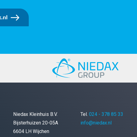
.nl
Niedax Kleinhuis B.V.
Tel.
024 - 378 85 33
Bijsterhuizen 20-05A
info@niedax.nl
6604 LH Wijchen