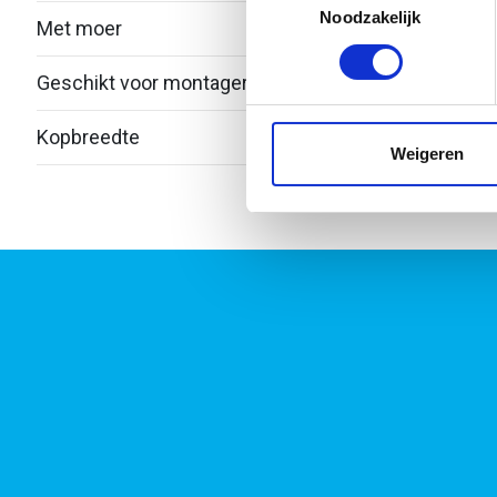
Lees meer over hoe uw perso
Noodzakelijk
Met moer
Ja
toestemming op elk moment wi
Geschikt voor montagerail
Ja
We gebruiken cookies om cont
websiteverkeer te analyseren
Kopbreedte
41
media, adverteren en analys
Weigeren
verstrekt of die ze hebben v