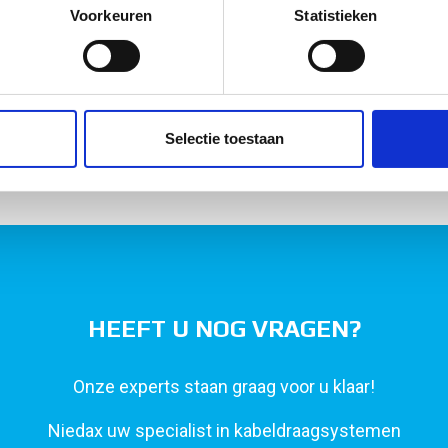
onlijke gegevens worden verwerkt en stel uw voorkeuren in he
Voorkeuren
Statistieken
jzigen of intrekken in de Cookieverklaring.
ent en advertenties te personaliseren, om functies voor social
. Ook delen we informatie over uw gebruik van onze site met on
e. Deze partners kunnen deze gegevens combineren met andere i
Selectie toestaan
erzameld op basis van uw gebruik van hun services.
HEEFT U NOG VRAGEN?
Onze experts staan graag voor u klaar!
Niedax uw specialist in kabeldraagsystemen