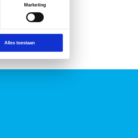
t
detailgedeelte
in. U kunt uw
Marketing
 media te bieden en om ons
ze partners voor social
nformatie die u aan ze heeft
Alles toestaan