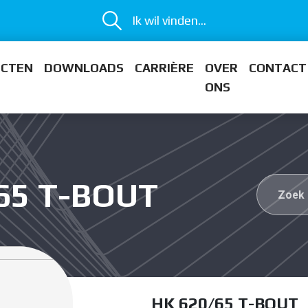
Ik wil vinden...
ECTEN
DOWNLOADS
CARRIÈRE
OVER
CONTACT
ONS
/65 T-BOUT
HK 620/65 T-BOUT