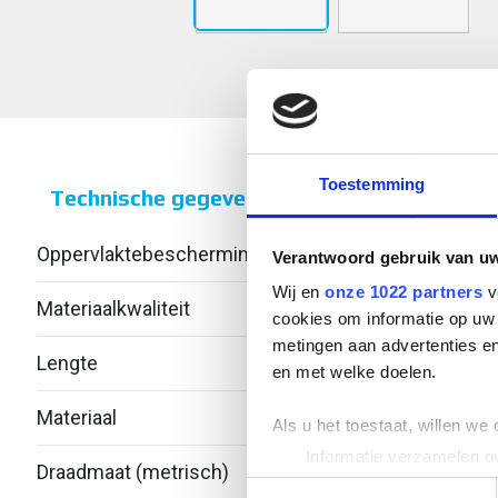
Toestemming
Technische gegevens
Oppervlaktebescherming
Elekt
Verantwoord gebruik van u
Wij en
onze 1022 partners
v
Materiaalkwaliteit
cookies om informatie op uw 
metingen aan advertenties en
Lengte
65
en met welke doelen.
Materiaal
Staal
Als u het toestaat, willen we
Informatie verzamelen ov
Draadmaat (metrisch)
20
Uw apparaat identificere
Toestemmingsselectie