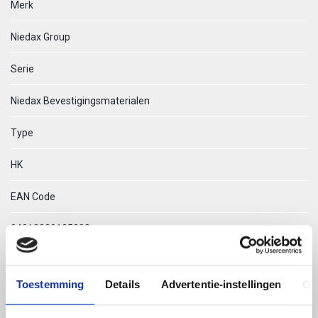
Merk
Niedax Group
Serie
Niedax Bevestigingsmaterialen
Type
HK
EAN Code
04013339125203
Technische omschrijving
Toestemming
Details
Advertentie-instellingen
Ov
HK 616/50 T-BOUT