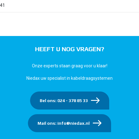
41
HEEFT U NOG VRAGEN?
Onze experts staan graag voor u klaar!
Niedax uw specialist in kabeldraagsystemen
Bel ons: 024 - 378 85 33
Mail ons: info@niedax.nl