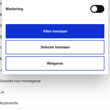
50
intrekken in de Cookieverklaring.
Marketing
Materiaal
We gebruiken cookies om content en advertenties te
personaliseren, om functies voor social media te bieden
Staal
en om ons websiteverkeer te analyseren. Ook delen we
Alles toestaan
informatie over uw gebruik van onze site met onze
Draadmaat (metrisch)
partners voor social media, adverteren en analyse. Deze
partners kunnen deze gegevens combineren met andere
Selectie toestaan
16
informatie die u aan ze heeft verstrekt of die ze hebben
verzameld op basis van uw gebruik van hun services.
Met moer
Weigeren
Ja
Geschikt voor montagerail
Ja
Kopbreedte