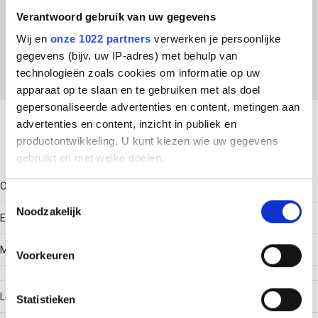
ETIM Klasse
Verantwoord gebruik van uw gegevens
EC002354 - Hamerkopbout
Wij en
onze 1022 partners
verwerken je persoonlijke
gegevens (bijv. uw IP-adres) met behulp van
technologieën zoals cookies om informatie op uw
apparaat op te slaan en te gebruiken met als doel
Download productsheet
gepersonaliseerde advertenties en content, metingen aan
advertenties en content, inzicht in publiek en
productontwikkeling. U kunt kiezen wie uw gegevens
Technische gegevens
gebruikt en met welke doelen.
Oppervlaktebescherming
Als u het toestaat, willen we ook graag:
Toestemmingsselectie
Noodzakelijk
Informatie verzamelen over uw geografische locatie,
Elektrolytisch verzinkt
die tot een paar meter nauwkeurig kan zijn
Uw apparaat identificeren door het actief te scannen
Materiaalkwaliteit
Voorkeuren
op specifieke eigenschappen (fingerprinting)
Lees meer over hoe uw persoonlijke gegevens worden
Lengte
Statistieken
verwerkt en stel uw voorkeuren in het
detailgedeelte
in.
U kunt uw toestemming op elk moment wijzigen of