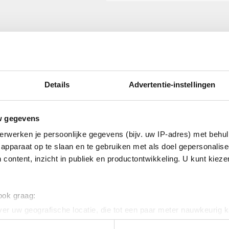
Details
Advertentie-instellingen
rolytisch verzinkt
w gegevens
erwerken je persoonlijke gegevens (bijv. uw IP-adres) met behul
apparaat op te slaan en te gebruiken met als doel gepersonalise
 content, inzicht in publiek en productontwikkeling. U kunt kiez
 ook graag:
er uw geografische locatie, die tot een paar meter nauwkeurig k
n door het actief te scannen op specifieke eigenschappen (fingerp