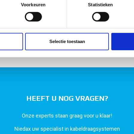
onlijke gegevens worden verwerkt en stel uw voorkeuren in he
Voorkeuren
Statistieken
jzigen of intrekken in de Cookieverklaring.
ent en advertenties te personaliseren, om functies voor social
. Ook delen we informatie over uw gebruik van onze site met on
e. Deze partners kunnen deze gegevens combineren met andere i
Selectie toestaan
erzameld op basis van uw gebruik van hun services.
HEEFT U NOG VRAGEN?
Onze experts staan graag voor u klaar!
Niedax uw specialist in kabeldraagsystemen