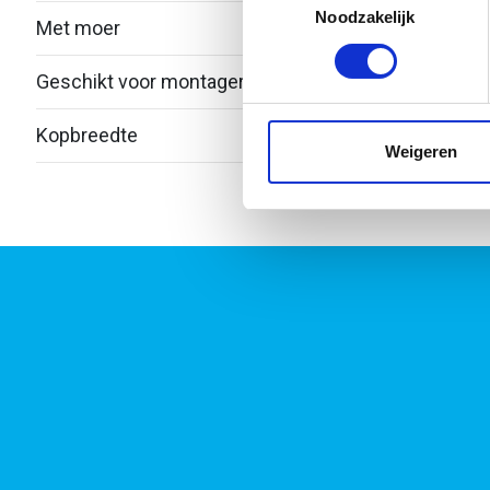
Lees meer over hoe uw perso
Noodzakelijk
Met moer
Ja
toestemming op elk moment wi
Geschikt voor montagerail
Ja
We gebruiken cookies om cont
websiteverkeer te analyseren
Kopbreedte
41
media, adverteren en analys
Weigeren
verstrekt of die ze hebben v