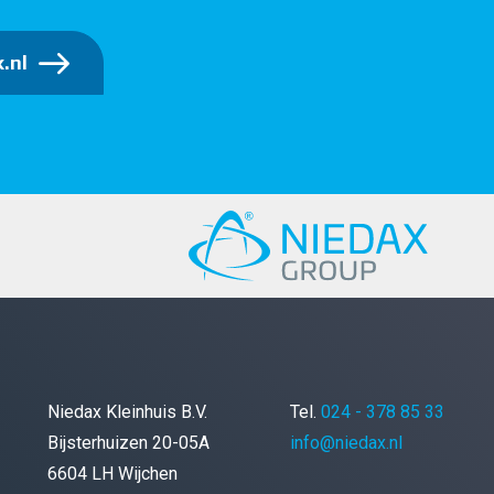
.nl
Niedax Kleinhuis B.V.
Tel.
024 - 378 85 33
Bijsterhuizen 20-05A
info@niedax.nl
6604 LH Wijchen