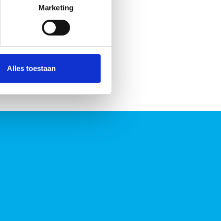
t
detailgedeelte
in. U kunt uw
Marketing
 media te bieden en om ons
ze partners voor social
nformatie die u aan ze heeft
Alles toestaan