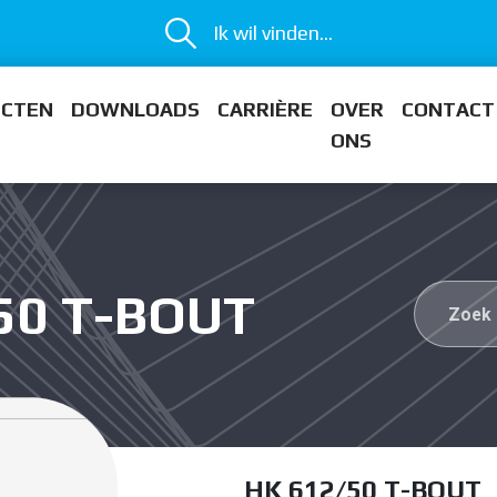
Ik wil vinden...
ECTEN
DOWNLOADS
CARRIÈRE
OVER
CONTACT
ONS
/50 T-BOUT
HK 612/50 T-BOUT