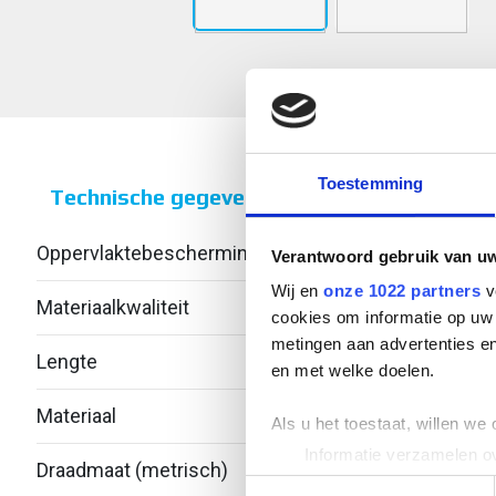
Toestemming
Technische gegevens
Oppervlaktebescherming
Elekt
Verantwoord gebruik van u
Wij en
onze 1022 partners
v
Materiaalkwaliteit
cookies om informatie op uw 
metingen aan advertenties en
Lengte
50
en met welke doelen.
Materiaal
Staal
Als u het toestaat, willen we
Informatie verzamelen ov
Draadmaat (metrisch)
12
Uw apparaat identificere
Toestemmingsselectie