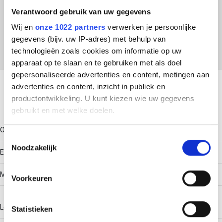
ETIM Klasse
Verantwoord gebruik van uw gegevens
EC002354 - Hamerkopbout
Wij en
onze 1022 partners
verwerken je persoonlijke
gegevens (bijv. uw IP-adres) met behulp van
technologieën zoals cookies om informatie op uw
apparaat op te slaan en te gebruiken met als doel
Download productsheet
gepersonaliseerde advertenties en content, metingen aan
advertenties en content, inzicht in publiek en
productontwikkeling. U kunt kiezen wie uw gegevens
Technische gegevens
gebruikt en met welke doelen.
Oppervlaktebescherming
Als u het toestaat, willen we ook graag:
Toestemmingsselectie
Noodzakelijk
Informatie verzamelen over uw geografische locatie,
Elektrolytisch verzinkt
die tot een paar meter nauwkeurig kan zijn
Uw apparaat identificeren door het actief te scannen
Materiaalkwaliteit
Voorkeuren
op specifieke eigenschappen (fingerprinting)
Lees meer over hoe uw persoonlijke gegevens worden
Lengte
Statistieken
verwerkt en stel uw voorkeuren in het
detailgedeelte
in.
U kunt uw toestemming op elk moment wijzigen of