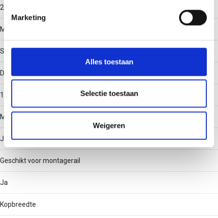
20
intrekken in de Cookieverklaring.
Marketing
Materiaal
We gebruiken cookies om content en advertenties te
personaliseren, om functies voor social media te bieden
Staal
en om ons websiteverkeer te analyseren. Ook delen we
Alles toestaan
informatie over uw gebruik van onze site met onze
Draadmaat (metrisch)
partners voor social media, adverteren en analyse. Deze
partners kunnen deze gegevens combineren met andere
Selectie toestaan
12
informatie die u aan ze heeft verstrekt of die ze hebben
verzameld op basis van uw gebruik van hun services.
Met moer
Weigeren
Ja
Geschikt voor montagerail
Ja
Kopbreedte