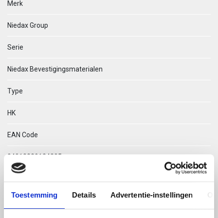
Merk
Niedax Group
Serie
Niedax Bevestigingsmaterialen
Type
HK
EAN Code
04013339124305
Technische omschrijving
Toestemming
Details
Advertentie-instellingen
Ov
HK 512/50 T-BOUT