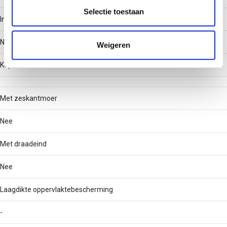
partners kunnen deze gegevens combineren met andere
Selectie toestaan
Inklikbaar
informatie die u aan ze heeft verstrekt of die ze hebben
verzameld op basis van uw gebruik van hun services.
Nee
Weigeren
Kopbreedte
Met zeskantmoer
Nee
Met draadeind
Nee
Laagdikte oppervlaktebescherming
-