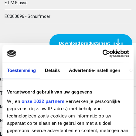
ETIM Klasse
EC000096 - Schuifmoer
Download productsheet
Technische gegevens
Toestemming
Details
Advertentie-instellingen
Ov
Oppervlaktebescherming
Verantwoord gebruik van uw gegevens
Thermisch verzinkt (Hot-dip)
Wij en
onze 1022 partners
verwerken je persoonlijke
Met veer
gegevens (bijv. uw IP-adres) met behulp van
technologieën zoals cookies om informatie op uw
Nee
apparaat op te slaan en te gebruiken met als doel
gepersonaliseerde advertenties en content, metingen aan
Lengte