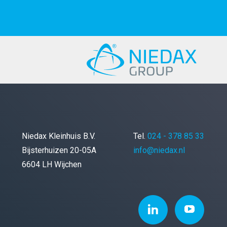
Niedax Kleinhuis B.V.
Tel.
024 - 378 85 33
Bijsterhuizen 20-05A
info@niedax.nl
6604 LH Wijchen