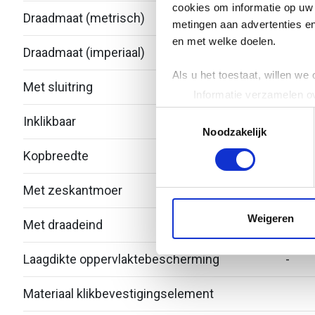
cookies om informatie op uw 
Draadmaat (metrisch)
8
metingen aan advertenties en
en met welke doelen.
Draadmaat (imperiaal)
Als u het toestaat, willen we
Met sluitring
Nee
Informatie verzamelen ov
Uw apparaat identificere
Toestemmingsselectie
Inklikbaar
Nee
Lees meer over hoe uw perso
Noodzakelijk
toestemming op elk moment wi
Kopbreedte
We gebruiken cookies om cont
Met zeskantmoer
Nee
websiteverkeer te analyseren
media, adverteren en analys
Weigeren
Met draadeind
Nee
verstrekt of die ze hebben v
Laagdikte oppervlaktebescherming
-
Materiaal klikbevestigingselement