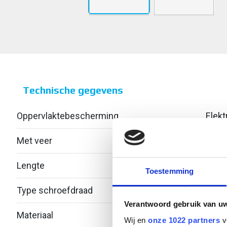
Technische gegevens
Oppervlaktebescherming
Elekt
Met veer
Ja
Lengte
Toestemming
Type schroefdraad
Metr
Verantwoord gebruik van u
Materiaal
Staal
Wij en
onze 1022 partners
v