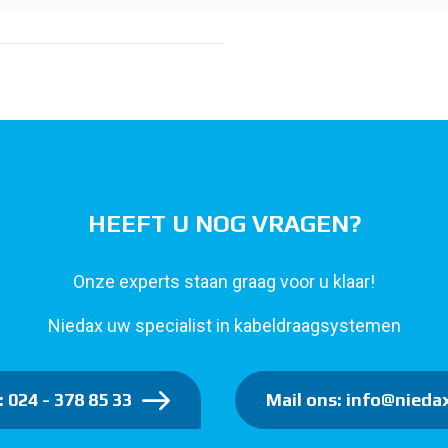
HEEFT U NOG VRAGEN?
Onze experts staan graag voor u klaar!
Niedax uw specialist in kabeldraagsystemen
: 024 - 378 85 33
Mail ons: info@niedax