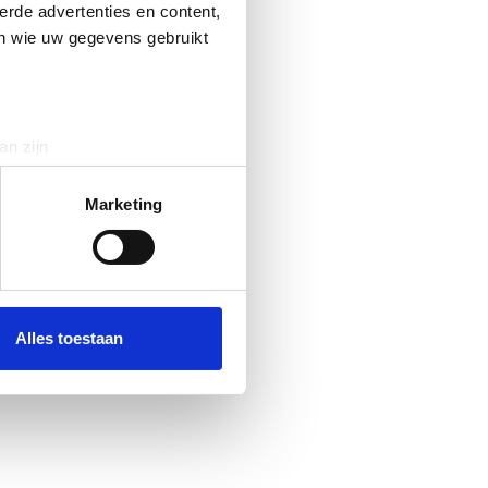
erde advertenties en content,
en wie uw gegevens gebruikt
an zijn
rinting)
t
detailgedeelte
in. U kunt uw
Marketing
 media te bieden en om ons
ze partners voor social
nformatie die u aan ze heeft
Alles toestaan