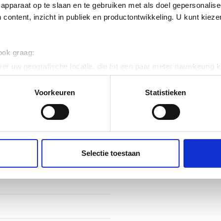
apparaat op te slaan en te gebruiken met als doel gepersonalise
 content, inzicht in publiek en productontwikkeling. U kunt kiez
 ook graag:
er uw geografische locatie, die tot een paar meter nauwkeurig k
n door het actief te scannen op specifieke eigenschappen (fingerp
onlijke gegevens worden verwerkt en stel uw voorkeuren in he
Voorkeuren
Statistieken
jzigen of intrekken in de Cookieverklaring.
ent en advertenties te personaliseren, om functies voor social
. Ook delen we informatie over uw gebruik van onze site met on
e. Deze partners kunnen deze gegevens combineren met andere i
Selectie toestaan
erzameld op basis van uw gebruik van hun services.