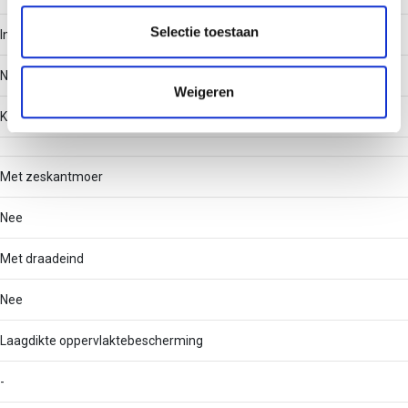
partners voor social media, adverteren en analyse. Deze
partners kunnen deze gegevens combineren met andere
Selectie toestaan
Inklikbaar
informatie die u aan ze heeft verstrekt of die ze hebben
verzameld op basis van uw gebruik van hun services.
Nee
Weigeren
Kopbreedte
Met zeskantmoer
Nee
Met draadeind
Nee
Laagdikte oppervlaktebescherming
-