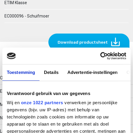
ETIM Klasse
EC000096 - Schuifmoer
Download productsheet
Technische gegevens
Toestemming
Details
Advertentie-instellingen
Ov
Oppervlaktebescherming
Elektrolytisch verzinkt
Verantwoord gebruik van uw gegevens
Wij en
onze 1022 partners
verwerken je persoonlijke
Met veer
gegevens (bijv. uw IP-adres) met behulp van
technologieën zoals cookies om informatie op uw
Nee
apparaat op te slaan en te gebruiken met als doel
gepersonaliseerde advertenties en content, metingen aan
Lengte