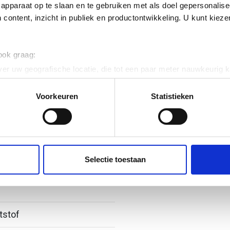
apparaat op te slaan en te gebruiken met als doel gepersonalise
 content, inzicht in publiek en productontwikkeling. U kunt kiez
 ook graag:
er uw geografische locatie, die tot een paar meter nauwkeurig k
n door het actief te scannen op specifieke eigenschappen (fingerp
onlijke gegevens worden verwerkt en stel uw voorkeuren in he
Voorkeuren
Statistieken
jzigen of intrekken in de Cookieverklaring.
ent en advertenties te personaliseren, om functies voor social
. Ook delen we informatie over uw gebruik van onze site met on
e. Deze partners kunnen deze gegevens combineren met andere i
Selectie toestaan
erzameld op basis van uw gebruik van hun services.
tstof