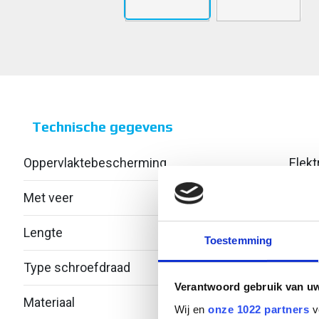
Technische gegevens
Oppervlaktebescherming
Elekt
Met veer
Nee
Lengte
Toestemming
Type schroefdraad
Metr
Verantwoord gebruik van u
Materiaal
Staal
Wij en
onze 1022 partners
v