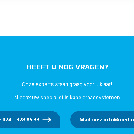
HEEFT U NOG VRAGEN?
Onze experts staan graag voor u klaar!
Niedax uw specialist in kabeldraagsystemen
: 024 - 378 85 33
Mail ons: info@niedax