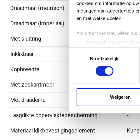
cookies om informatie op uw 
Draadmaat (metrisch)
4
metingen aan advertenties en
en met welke doelen.
Draadmaat (imperiaal)
Als u het toestaat, willen we
Met sluitring
Nee
Informatie verzamelen ov
Uw apparaat identificere
Toestemmingsselectie
Inklikbaar
Nee
Lees meer over hoe uw perso
Noodzakelijk
toestemming op elk moment wi
Kopbreedte
We gebruiken cookies om cont
Met zeskantmoer
Nee
websiteverkeer te analyseren
media, adverteren en analys
Weigeren
Met draadeind
Nee
verstrekt of die ze hebben v
Laagdikte oppervlaktebescherming
-
Materiaal klikbevestigingselement
Kuns