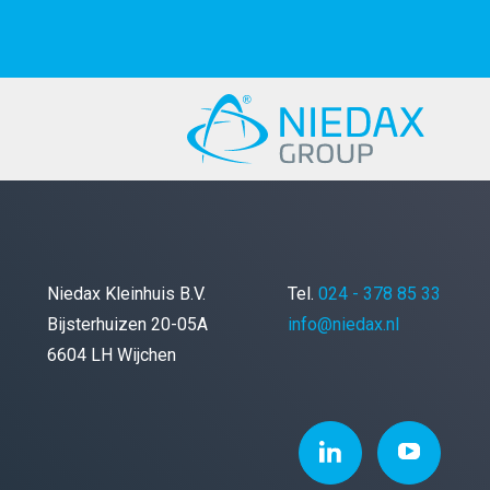
Niedax Kleinhuis B.V.
Tel.
024 - 378 85 33
Bijsterhuizen 20-05A
info@niedax.nl
6604 LH Wijchen