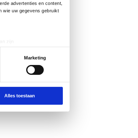
erde advertenties en content,
en wie uw gegevens gebruikt
an zijn
rinting)
t
detailgedeelte
in. U kunt uw
Marketing
 media te bieden en om ons
ze partners voor social
nformatie die u aan ze heeft
Alles toestaan