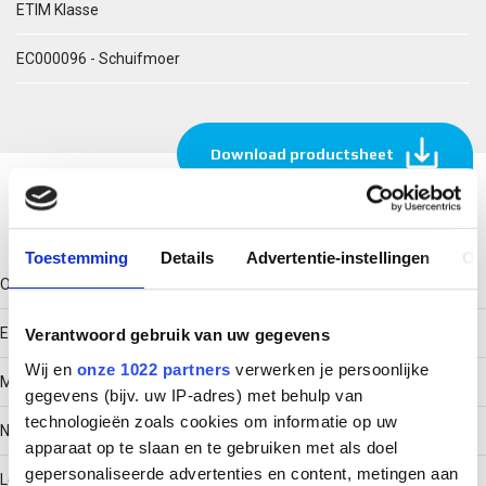
ETIM Klasse
EC000096 - Schuifmoer
Download productsheet
Technische gegevens
Toestemming
Details
Advertentie-instellingen
Ov
Oppervlaktebescherming
Elektrolytisch verzinkt
Verantwoord gebruik van uw gegevens
Wij en
onze 1022 partners
verwerken je persoonlijke
Met veer
gegevens (bijv. uw IP-adres) met behulp van
technologieën zoals cookies om informatie op uw
Nee
apparaat op te slaan en te gebruiken met als doel
gepersonaliseerde advertenties en content, metingen aan
Lengte