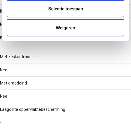
partners voor social media, adverteren en analyse. Deze
partners kunnen deze gegevens combineren met andere
Selectie toestaan
Inklikbaar
informatie die u aan ze heeft verstrekt of die ze hebben
verzameld op basis van uw gebruik van hun services.
Nee
Weigeren
Kopbreedte
Met zeskantmoer
Nee
Met draadeind
Nee
Laagdikte oppervlaktebescherming
-