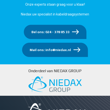
Onze experts staan graag voor u klaar!
Niedax uw specialist in kabeldraagsystemen
Bel ons: 024 - 378 85 33
Mail ons: info@niedax.nl
Onderdeel van NIEDAX GROUP