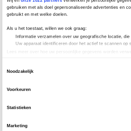
Wij en
onze 1022 partners
verwerken je persoonlijke gegeve
gebruiken met als doel gepersonaliseerde advertenties en co
gebruikt en met welke doelen.
Als u het toestaat, willen we ook graag:
Informatie verzamelen over uw geografische locatie, die
Uw apparaat identificeren door het actief te scannen op 
Lees meer over hoe uw persoonlijke gegevens worden verwer
Cookieverklaring.
Toestemmingsselectie
Noodzakelijk
We gebruiken cookies om content en advertenties te persona
uw gebruik van onze site met onze partners voor social med
verstrekt of die ze hebben verzameld op basis van uw gebru
Voorkeuren
Statistieken
Marketing