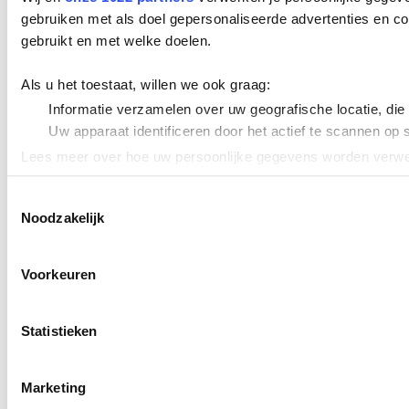
gebruiken met als doel gepersonaliseerde advertenties en co
gebruikt en met welke doelen.
Als u het toestaat, willen we ook graag:
Informatie verzamelen over uw geografische locatie, die
Uw apparaat identificeren door het actief te scannen op 
Lees meer over hoe uw persoonlijke gegevens worden verwer
Cookieverklaring.
Toestemmingsselectie
Noodzakelijk
We gebruiken cookies om content en advertenties te persona
uw gebruik van onze site met onze partners voor social med
verstrekt of die ze hebben verzameld op basis van uw gebru
Voorkeuren
Statistieken
Marketing