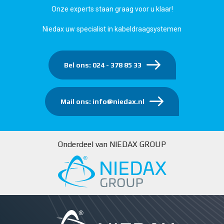
Onze experts staan graag voor u klaar!
Niedax uw specialist in kabeldraagsystemen
Bel ons: 024 - 378 85 33
Mail ons: info@niedax.nl
Onderdeel van NIEDAX GROUP