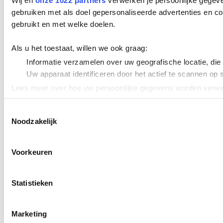
Wij en
onze 1022 partners
verwerken je persoonlijke gegeve
gebruiken met als doel gepersonaliseerde advertenties en co
gebruikt en met welke doelen.
Als u het toestaat, willen we ook graag:
Informatie verzamelen over uw geografische locatie, die
Uw apparaat identificeren door het actief te scannen op 
Lees meer over hoe uw persoonlijke gegevens worden verwer
Cookieverklaring.
Toestemmingsselectie
Noodzakelijk
We gebruiken cookies om content en advertenties te persona
uw gebruik van onze site met onze partners voor social med
verstrekt of die ze hebben verzameld op basis van uw gebru
Voorkeuren
Statistieken
Marketing