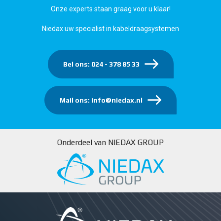
Onze experts staan graag voor u klaar!
Niedax uw specialist in kabeldraagsystemen
Bel ons: 024 - 378 85 33
Mail ons: info@niedax.nl
Onderdeel van NIEDAX GROUP