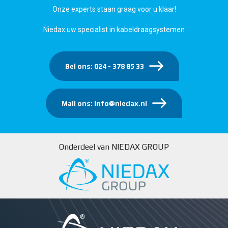
Onze experts staan graag voor u klaar!
Niedax uw specialist in kabeldraagsystemen
Bel ons: 024 - 378 85 33
Mail ons: info@niedax.nl
Onderdeel van NIEDAX GROUP