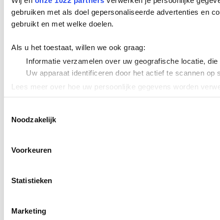
Wij en
onze 1022 partners
verwerken je persoonlijke gegeve
gebruiken met als doel gepersonaliseerde advertenties en co
gebruikt en met welke doelen.
Als u het toestaat, willen we ook graag:
Informatie verzamelen over uw geografische locatie, die
Uw apparaat identificeren door het actief te scannen op 
Lees meer over hoe uw persoonlijke gegevens worden verwer
Cookieverklaring.
Toestemmingsselectie
Noodzakelijk
We gebruiken cookies om content en advertenties te persona
uw gebruik van onze site met onze partners voor social med
verstrekt of die ze hebben verzameld op basis van uw gebru
Voorkeuren
Statistieken
Marketing