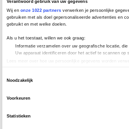
Verantwoord gebruik van uw gegevens
Wij en
onze 1022 partners
verwerken je persoonlijke gegeve
gebruiken met als doel gepersonaliseerde advertenties en co
gebruikt en met welke doelen.
Als u het toestaat, willen we ook graag:
Informatie verzamelen over uw geografische locatie, die
Uw apparaat identificeren door het actief te scannen op 
Lees meer over hoe uw persoonlijke gegevens worden verwer
Cookieverklaring.
Toestemmingsselectie
Noodzakelijk
We gebruiken cookies om content en advertenties te persona
uw gebruik van onze site met onze partners voor social med
verstrekt of die ze hebben verzameld op basis van uw gebru
Voorkeuren
Statistieken