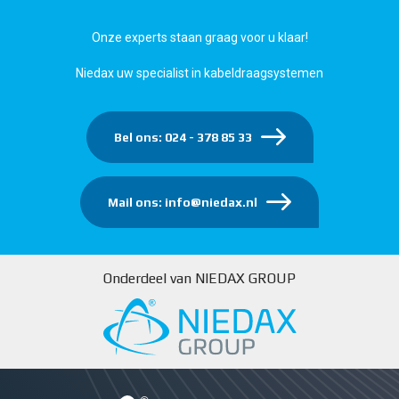
Onze experts staan graag voor u klaar!
Niedax uw specialist in kabeldraagsystemen
Bel ons: 024 - 378 85 33
Mail ons: info@niedax.nl
Onderdeel van NIEDAX GROUP