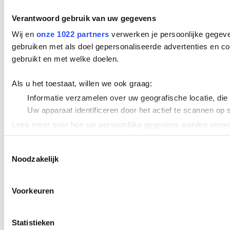
Verantwoord gebruik van uw gegevens
Wij en
onze 1022 partners
verwerken je persoonlijke gegeve
gebruiken met als doel gepersonaliseerde advertenties en co
gebruikt en met welke doelen.
Als u het toestaat, willen we ook graag:
Informatie verzamelen over uw geografische locatie, die
Uw apparaat identificeren door het actief te scannen op 
Lees meer over hoe uw persoonlijke gegevens worden verwer
Cookieverklaring.
Toestemmingsselectie
Noodzakelijk
We gebruiken cookies om content en advertenties te persona
uw gebruik van onze site met onze partners voor social med
verstrekt of die ze hebben verzameld op basis van uw gebru
Voorkeuren
Statistieken