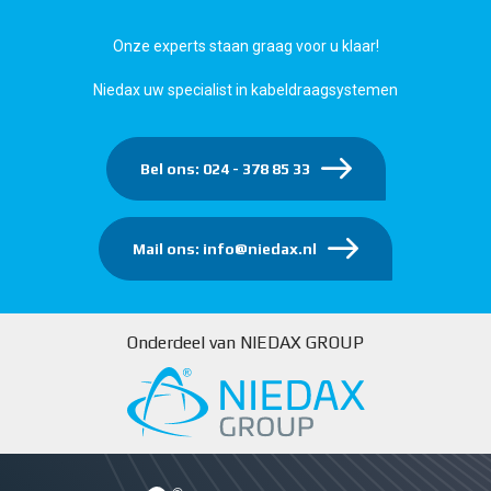
Onze experts staan graag voor u klaar!
Niedax uw specialist in kabeldraagsystemen
Bel ons: 024 - 378 85 33
Mail ons: info@niedax.nl
Onderdeel van NIEDAX GROUP