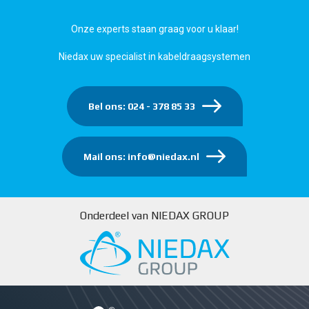
Onze experts staan graag voor u klaar!
Niedax uw specialist in kabeldraagsystemen
Bel ons: 024 - 378 85 33
Mail ons: info@niedax.nl
Onderdeel van NIEDAX GROUP