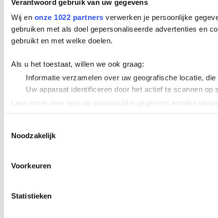
Verantwoord gebruik van uw gegevens
Wij en
onze 1022 partners
verwerken je persoonlijke gegeve
gebruiken met als doel gepersonaliseerde advertenties en co
gebruikt en met welke doelen.
Als u het toestaat, willen we ook graag:
Informatie verzamelen over uw geografische locatie, die
Uw apparaat identificeren door het actief te scannen op 
Lees meer over hoe uw persoonlijke gegevens worden verwer
Cookieverklaring.
Toestemmingsselectie
Noodzakelijk
We gebruiken cookies om content en advertenties te persona
uw gebruik van onze site met onze partners voor social med
verstrekt of die ze hebben verzameld op basis van uw gebru
Voorkeuren
Statistieken