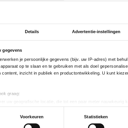
ig
Details
Advertentie-instellingen
ig
inium
w gegevens
erwerken je persoonlijke gegevens (bijv. uw IP-adres) met behul
inium
apparaat op te slaan en te gebruiken met als doel gepersonalise
 content, inzicht in publiek en productontwikkeling. U kunt kiez
ig
 ook graag:
er uw geografische locatie, die tot een paar meter nauwkeurig k
inium
n door het actief te scannen op specifieke eigenschappen (fingerp
onlijke gegevens worden verwerkt en stel uw voorkeuren in he
Voorkeuren
Statistieken
ig
jzigen of intrekken in de Cookieverklaring.