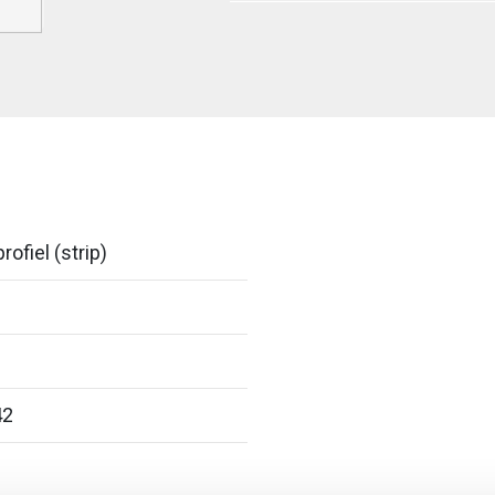
rofiel (strip)
42