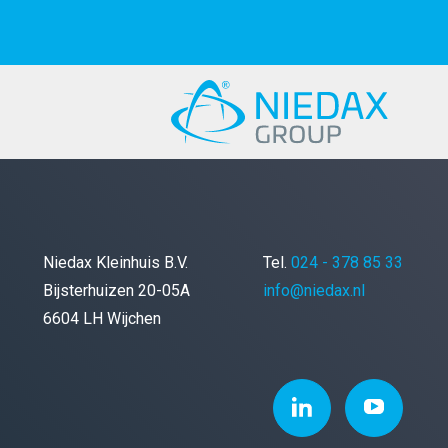
Niedax Kleinhuis B.V.
Tel.
024 - 378 85 33
Bijsterhuizen 20-05A
info@niedax.nl
6604 LH Wijchen