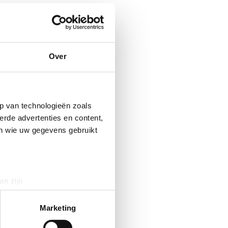
Over
p van technologieën zoals
erde advertenties en content,
en wie uw gegevens gebruikt
an zijn
rinting)
t
detailgedeelte
in. U kunt uw
Marketing