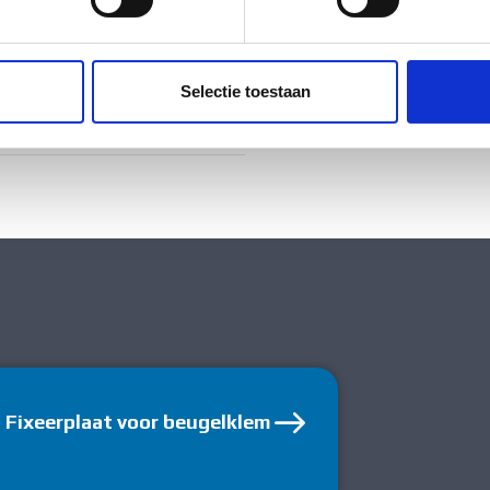
ig
ent en advertenties te personaliseren, om functies voor social
. Ook delen we informatie over uw gebruik van onze site met on
ig
e. Deze partners kunnen deze gegevens combineren met andere i
Selectie toestaan
erzameld op basis van uw gebruik van hun services.
tstof
Fixeerplaat voor beugelklem