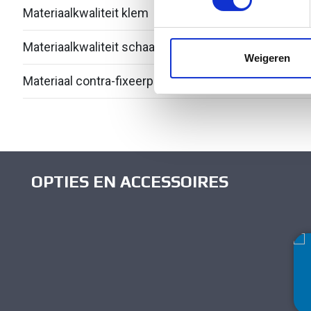
Materiaalkwaliteit klem
Over
We gebruiken cookies om cont
websiteverkeer te analyseren
Materiaalkwaliteit schaal
Over
media, adverteren en analys
Weigeren
verstrekt of die ze hebben v
Materiaal contra-fixeerplaatje
Kuns
OPTIES EN ACCESSOIRES