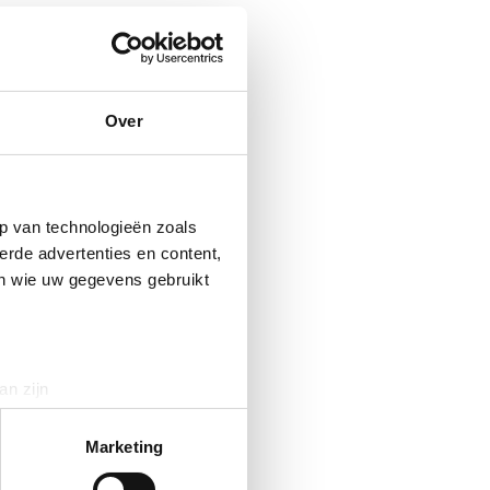
Over
p van technologieën zoals
erde advertenties en content,
en wie uw gegevens gebruikt
an zijn
rinting)
t
detailgedeelte
in. U kunt uw
Marketing