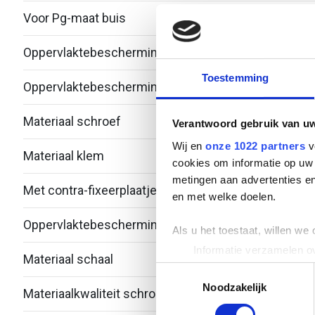
Voor Pg-maat buis
-
Oppervlaktebescherming klem
Over
Toestemming
Oppervlaktebescherming schroef
Over
Materiaal schroef
Alum
Verantwoord gebruik van u
Wij en
onze 1022 partners
v
Materiaal klem
Alum
cookies om informatie op uw 
metingen aan advertenties en
Met contra-fixeerplaatje
Nee
en met welke doelen.
Oppervlaktebescherming schaal
Over
Als u het toestaat, willen we
Informatie verzamelen ov
Materiaal schaal
Alum
Uw apparaat identificere
Toestemmingsselectie
Lees meer over hoe uw perso
Noodzakelijk
Materiaalkwaliteit schroef
Over
toestemming op elk moment wi