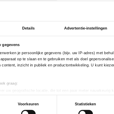
ig
Details
Advertentie-instellingen
ig
inium
w gegevens
erwerken je persoonlijke gegevens (bijv. uw IP-adres) met behul
inium
apparaat op te slaan en te gebruiken met als doel gepersonalise
 content, inzicht in publiek en productontwikkeling. U kunt kiez
ig
 ook graag:
er uw geografische locatie, die tot een paar meter nauwkeurig k
inium
n door het actief te scannen op specifieke eigenschappen (fingerp
onlijke gegevens worden verwerkt en stel uw voorkeuren in he
Voorkeuren
Statistieken
ig
jzigen of intrekken in de Cookieverklaring.