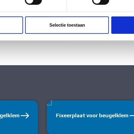
ig
ent en advertenties te personaliseren, om functies voor social
. Ook delen we informatie over uw gebruik van onze site met on
ig
e. Deze partners kunnen deze gegevens combineren met andere i
Selectie toestaan
erzameld op basis van uw gebruik van hun services.
tstof
ugelklem
Fixeerplaat voor beugelklem