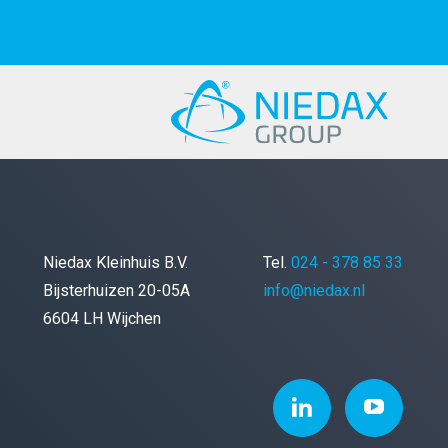
Niedax Kleinhuis B.V.
Tel.
024 - 378 85 33
Bijsterhuizen 20-05A
info@niedax.nl
6604 LH Wijchen