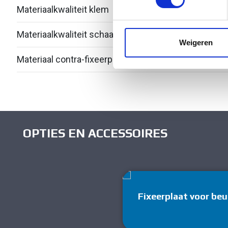
Materiaalkwaliteit klem
Over
We gebruiken cookies om cont
websiteverkeer te analyseren
Materiaalkwaliteit schaal
Over
media, adverteren en analys
Weigeren
verstrekt of die ze hebben v
Materiaal contra-fixeerplaatje
Kuns
OPTIES EN ACCESSOIRES
Fixeerplaat voor be