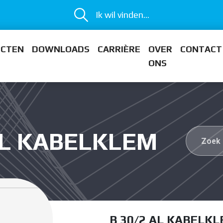
Ik wil vinden...
ECTEN
DOWNLOADS
CARRIÈRE
OVER
CONTACT
ONS
 AL KABELKLEM
B 30/2 AL KABELK