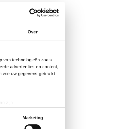
Over
p van technologieën zoals
erde advertenties en content,
en wie uw gegevens gebruikt
an zijn
rinting)
t
detailgedeelte
in. U kunt uw
Marketing