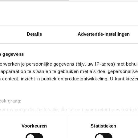
ig
Details
Advertentie-instellingen
ig
inium
w gegevens
erwerken je persoonlijke gegevens (bijv. uw IP-adres) met behul
inium
apparaat op te slaan en te gebruiken met als doel gepersonalise
 content, inzicht in publiek en productontwikkeling. U kunt kiez
ig
 ook graag:
er uw geografische locatie, die tot een paar meter nauwkeurig k
inium
n door het actief te scannen op specifieke eigenschappen (fingerp
onlijke gegevens worden verwerkt en stel uw voorkeuren in he
Voorkeuren
Statistieken
ig
jzigen of intrekken in de Cookieverklaring.