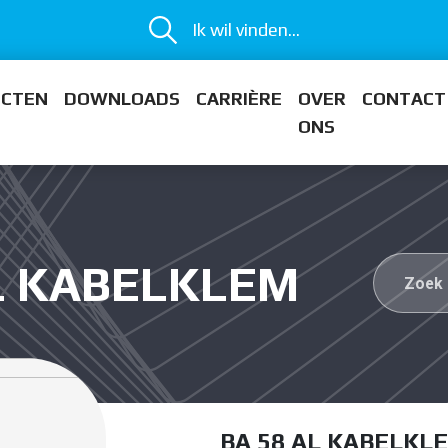
Ik wil vinden...
ECTEN
DOWNLOADS
CARRIÈRE
OVER
CONTACT
ONS
AL KABELKLEM
BA 58 AL KABELKL