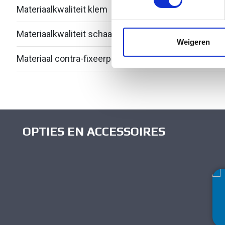
Materiaalkwaliteit klem
Over
We gebruiken cookies om cont
websiteverkeer te analyseren
Materiaalkwaliteit schaal
Over
media, adverteren en analys
Weigeren
verstrekt of die ze hebben v
Materiaal contra-fixeerplaatje
Kuns
OPTIES EN ACCESSOIRES