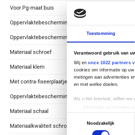
Voor Pg-maat buis
-
Oppervlaktebescherming klem
Over
Toestemming
Oppervlaktebescherming schroef
Over
Materiaal schroef
Alum
Verantwoord gebruik van u
Wij en
onze 1022 partners
v
Materiaal klem
Alum
cookies om informatie op uw 
metingen aan advertenties en
Met contra-fixeerplaatje
Nee
en met welke doelen.
Oppervlaktebescherming schaal
Over
Als u het toestaat, willen we
Informatie verzamelen ov
Materiaal schaal
Alum
Uw apparaat identificere
Toestemmingsselectie
Lees meer over hoe uw perso
Noodzakelijk
Materiaalkwaliteit schroef
Over
toestemming op elk moment wi