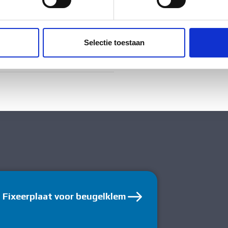
ig
ent en advertenties te personaliseren, om functies voor social
. Ook delen we informatie over uw gebruik van onze site met on
ig
e. Deze partners kunnen deze gegevens combineren met andere i
Selectie toestaan
erzameld op basis van uw gebruik van hun services.
tstof
Fixeerplaat voor beugelklem