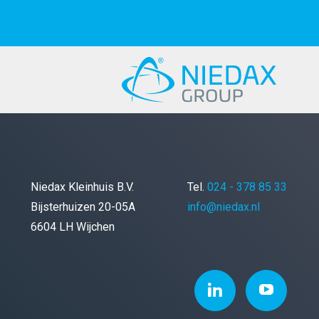
Niedax Kleinhuis B.V.
Tel.
024 - 378 85 33
Bijsterhuizen 20-05A
info@niedax.nl
6604 LH Wijchen