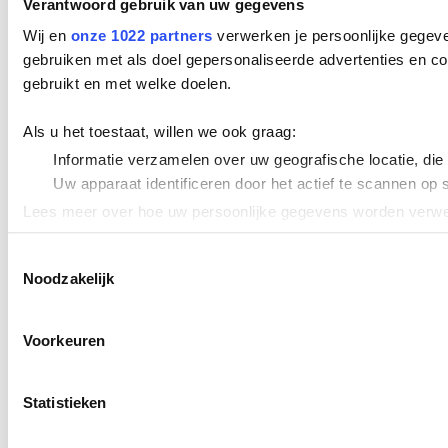
Verantwoord gebruik van uw gegevens
Wij en
onze 1022 partners
verwerken je persoonlijke gegeve
gebruiken met als doel gepersonaliseerde advertenties en co
gebruikt en met welke doelen.
Als u het toestaat, willen we ook graag:
Informatie verzamelen over uw geografische locatie, die
Uw apparaat identificeren door het actief te scannen op 
Lees meer over hoe uw persoonlijke gegevens worden verwer
Cookieverklaring.
Toestemmingsselectie
Noodzakelijk
We gebruiken cookies om content en advertenties te persona
uw gebruik van onze site met onze partners voor social med
verstrekt of die ze hebben verzameld op basis van uw gebru
Voorkeuren
Statistieken