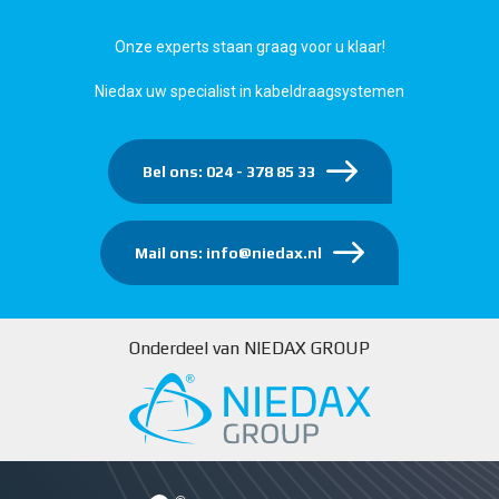
Onze experts staan graag voor u klaar!
Niedax uw specialist in kabeldraagsystemen
Bel ons: 024 - 378 85 33
Mail ons: info@niedax.nl
Onderdeel van NIEDAX GROUP