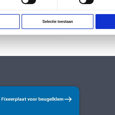
ig
ent en advertenties te personaliseren, om functies voor social
. Ook delen we informatie over uw gebruik van onze site met on
ig
e. Deze partners kunnen deze gegevens combineren met andere i
Selectie toestaan
erzameld op basis van uw gebruik van hun services.
tstof
Fixeerplaat voor beugelklem