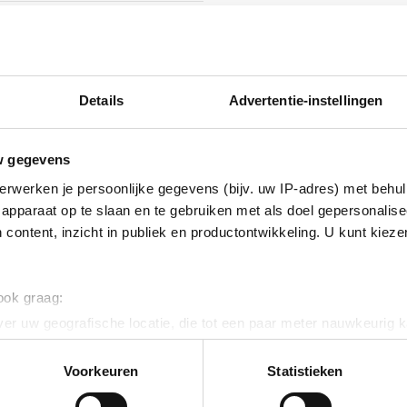
ig
Details
Advertentie-instellingen
ig
inium
w gegevens
erwerken je persoonlijke gegevens (bijv. uw IP-adres) met behul
inium
apparaat op te slaan en te gebruiken met als doel gepersonalise
 content, inzicht in publiek en productontwikkeling. U kunt kiez
ig
 ook graag:
er uw geografische locatie, die tot een paar meter nauwkeurig k
inium
n door het actief te scannen op specifieke eigenschappen (fingerp
onlijke gegevens worden verwerkt en stel uw voorkeuren in he
Voorkeuren
Statistieken
ig
jzigen of intrekken in de Cookieverklaring.