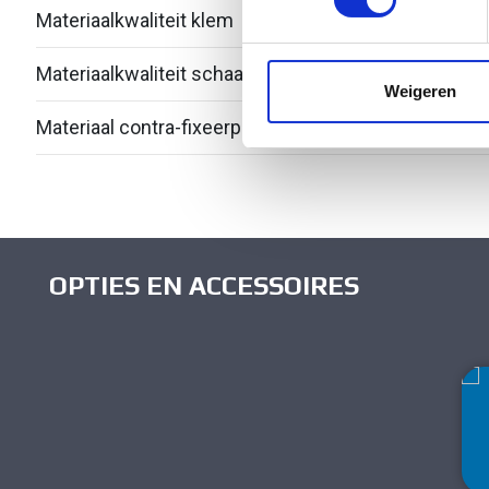
Materiaalkwaliteit klem
Over
We gebruiken cookies om cont
websiteverkeer te analyseren
Materiaalkwaliteit schaal
Over
media, adverteren en analys
Weigeren
verstrekt of die ze hebben v
Materiaal contra-fixeerplaatje
Kuns
OPTIES EN ACCESSOIRES