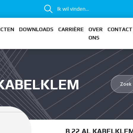
Ik wil vinden...
ECTEN
DOWNLOADS
CARRIÈRE
OVER
CONTACT
ONS
L KABELKLEM
B 22 AL KABELKLE