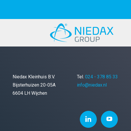
Niedax Kleinhuis B.V.
Tel.
024 - 378 85 33
Bijsterhuizen 20-05A
info@niedax.nl
6604 LH Wijchen