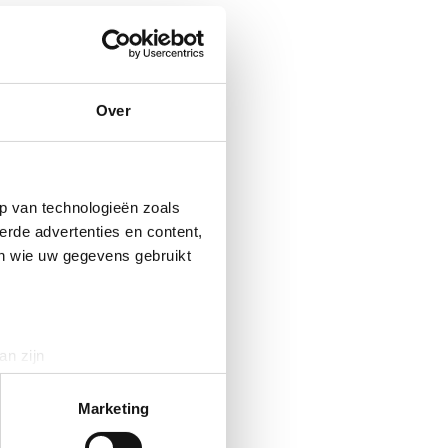
Over
p van technologieën zoals
erde advertenties en content,
en wie uw gegevens gebruikt
an zijn
rinting)
t
detailgedeelte
in. U kunt uw
Marketing