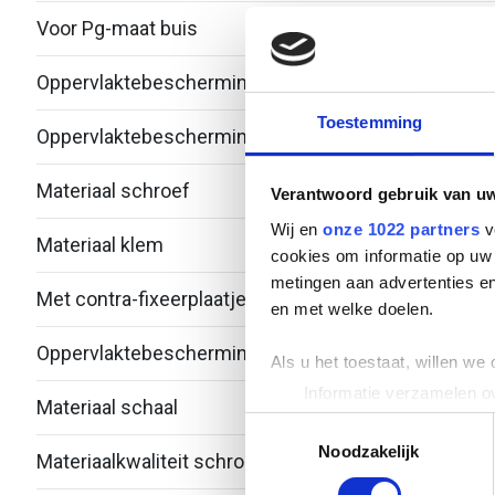
Voor Pg-maat buis
-
Oppervlaktebescherming klem
Over
Toestemming
Oppervlaktebescherming schroef
Over
Materiaal schroef
Alum
Verantwoord gebruik van u
Wij en
onze 1022 partners
v
Materiaal klem
Alum
cookies om informatie op uw 
metingen aan advertenties en
Met contra-fixeerplaatje
Nee
en met welke doelen.
Oppervlaktebescherming schaal
Over
Als u het toestaat, willen we
Informatie verzamelen ov
Materiaal schaal
Alum
Uw apparaat identificere
Toestemmingsselectie
Lees meer over hoe uw perso
Noodzakelijk
Materiaalkwaliteit schroef
Over
toestemming op elk moment wi