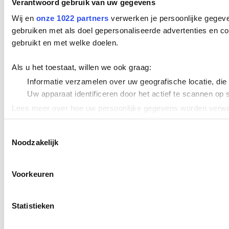
Verantwoord gebruik van uw gegevens
Wij en
onze 1022 partners
verwerken je persoonlijke gegeve
gebruiken met als doel gepersonaliseerde advertenties en co
gebruikt en met welke doelen.
Als u het toestaat, willen we ook graag:
Informatie verzamelen over uw geografische locatie, die
Uw apparaat identificeren door het actief te scannen op 
Lees meer over hoe uw persoonlijke gegevens worden verwer
Cookieverklaring.
Toestemmingsselectie
Noodzakelijk
We gebruiken cookies om content en advertenties te persona
uw gebruik van onze site met onze partners voor social med
verstrekt of die ze hebben verzameld op basis van uw gebru
Voorkeuren
Statistieken