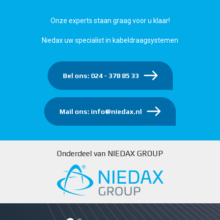
Onze experts staan graag voor u klaar!
Niedax uw specialist in kabeldraagsystemen
Bel ons: 024 - 378 85 33
Mail ons: info@niedax.nl
Onderdeel van NIEDAX GROUP