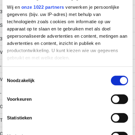
Wij en
onze 1022 partners
verwerken je persoonlijke
3
gegevens (bijv. uw IP-adres) met behulp van
technologieën zoals cookies om informatie op uw
Spanbereik
apparaat op te slaan en te gebruiken met als doel
gepersonaliseerde advertenties en content, metingen aan
32 - 36
advertenties en content, inzicht in publiek en
productontwikkeling. U kunt kiezen wie uw gegevens
Voor buizen (metrisch)
gebruikt en met welke doelen.
-
Als u het toestaat, willen we ook graag:
Toestemmingsselectie
Voor Pg-maat buis
Noodzakelijk
Informatie verzamelen over uw geografische locatie,
die tot een paar meter nauwkeurig kan zijn
-
Uw apparaat identificeren door het actief te scannen
Voorkeuren
op specifieke eigenschappen (fingerprinting)
Oppervlaktebescherming klem
Lees meer over hoe uw persoonlijke gegevens worden
Statistieken
verwerkt en stel uw voorkeuren in het
detailgedeelte
in.
Thermisch verzinkt (Hot-dip)
U kunt uw toestemming op elk moment wijzigen of
intrekken in de Cookieverklaring.
Oppervlaktebescherming schroef