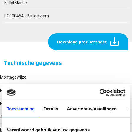
ETIM Klasse
EC000454 - Beugelklem
Download productsheet
Technische gegevens
Montagewijze
Profielrail
Halogeenvrij
Toestemming
Details
Advertentie-instellingen
Ov
Ja
Verantwoord gebruik van uw gegevens
Max. aantal kabels