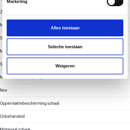
Marketing
We gebruiken cookies om content en advertenties te
Zink/nikkel legering
personaliseren, om functies voor social media te bieden
Materiaal schroef
en om ons websiteverkeer te analyseren. Ook delen we
Alles toestaan
informatie over uw gebruik van onze site met onze
Staal
partners voor social media, adverteren en analyse. Deze
partners kunnen deze gegevens combineren met andere
Selectie toestaan
Materiaal klem
informatie die u aan ze heeft verstrekt of die ze hebben
verzameld op basis van uw gebruik van hun services.
Staal
Weigeren
Met contra-fixeerplaatje
Nee
Oppervlaktebescherming schaal
Onbehandeld
Materiaal schaal