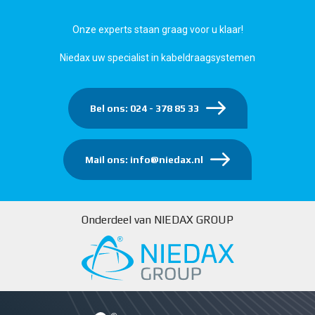
Onze experts staan graag voor u klaar!
Niedax uw specialist in kabeldraagsystemen
Bel ons: 024 - 378 85 33
Mail ons: info@niedax.nl
Onderdeel van NIEDAX GROUP