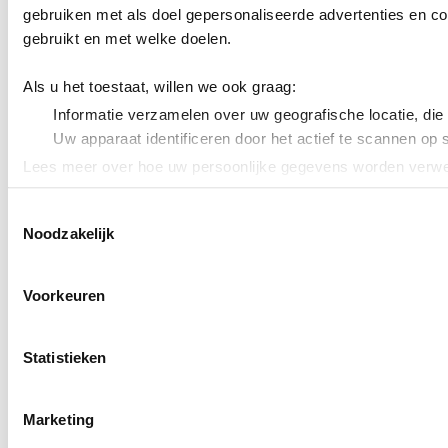
gebruiken met als doel gepersonaliseerde advertenties en co
gebruikt en met welke doelen.
Als u het toestaat, willen we ook graag:
Informatie verzamelen over uw geografische locatie, die
Uw apparaat identificeren door het actief te scannen op 
Lees meer over hoe uw persoonlijke gegevens worden verwer
Cookieverklaring.
Toestemmingsselectie
Noodzakelijk
We gebruiken cookies om content en advertenties te persona
uw gebruik van onze site met onze partners voor social med
verstrekt of die ze hebben verzameld op basis van uw gebru
Voorkeuren
Statistieken
Marketing