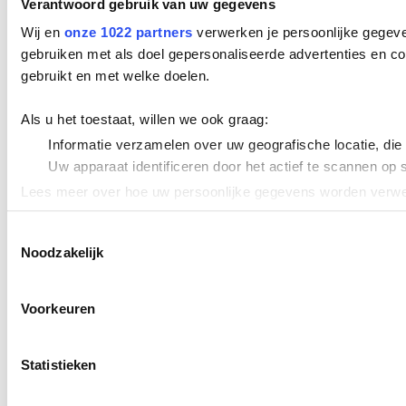
Verantwoord gebruik van uw gegevens
Wij en
onze 1022 partners
verwerken je persoonlijke gegeve
gebruiken met als doel gepersonaliseerde advertenties en co
gebruikt en met welke doelen.
Als u het toestaat, willen we ook graag:
Informatie verzamelen over uw geografische locatie, die
Uw apparaat identificeren door het actief te scannen op 
Lees meer over hoe uw persoonlijke gegevens worden verwer
Cookieverklaring.
Toestemmingsselectie
Noodzakelijk
We gebruiken cookies om content en advertenties te persona
uw gebruik van onze site met onze partners voor social med
verstrekt of die ze hebben verzameld op basis van uw gebru
Voorkeuren
Statistieken