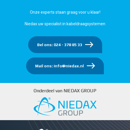
Onze experts staan graag voor u klaar!
Niedax uw specialist in kabeldraagsystemen
Bel ons: 024 - 378 85 33
Mail ons: info@niedax.nl
Onderdeel van NIEDAX GROUP