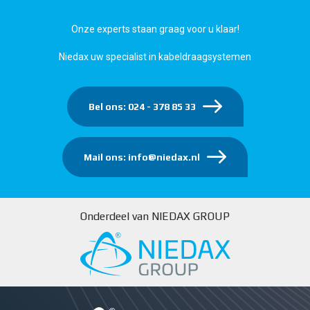
Onze experts staan graag voor u klaar!
Niedax uw specialist in kabeldraagsystemen
Bel ons: 024 - 378 85 33
Mail ons: info@niedax.nl
Onderdeel van NIEDAX GROUP