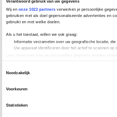
Verantwoord gebruik van uw gegevens
Wij en
onze 1022 partners
verwerken je persoonlijke gegeve
gebruiken met als doel gepersonaliseerde advertenties en co
gebruikt en met welke doelen.
Als u het toestaat, willen we ook graag:
Informatie verzamelen over uw geografische locatie, die
Uw apparaat identificeren door het actief te scannen op 
Lees meer over hoe uw persoonlijke gegevens worden verwer
Cookieverklaring.
Toestemmingsselectie
Noodzakelijk
We gebruiken cookies om content en advertenties te persona
uw gebruik van onze site met onze partners voor social med
verstrekt of die ze hebben verzameld op basis van uw gebru
Voorkeuren
Statistieken