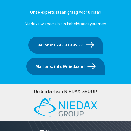
Onze experts staan graag voor u klaar!
Niedax uw specialist in kabeldraagsystemen
Bel ons: 024 - 378 85 33
Mail ons: info@niedax.nl
Onderdeel van NIEDAX GROUP