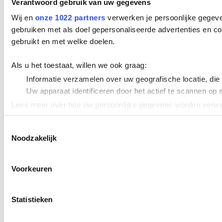
Verantwoord gebruik van uw gegevens
Wij en
onze 1022 partners
verwerken je persoonlijke gegeve
gebruiken met als doel gepersonaliseerde advertenties en co
gebruikt en met welke doelen.
Als u het toestaat, willen we ook graag:
Informatie verzamelen over uw geografische locatie, die
Uw apparaat identificeren door het actief te scannen op 
Lees meer over hoe uw persoonlijke gegevens worden verwer
Cookieverklaring.
Toestemmingsselectie
Noodzakelijk
We gebruiken cookies om content en advertenties te persona
uw gebruik van onze site met onze partners voor social med
verstrekt of die ze hebben verzameld op basis van uw gebru
Voorkeuren
Statistieken